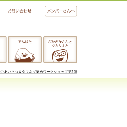
お問い合わせ
メンバー
さんへ
でんぱた
ぷかぷかさんと
タカサキと
おかし工房
にじいろ
のごあいさつ＆タマネギ染めワークショップ第2弾
ぷかぷかさんと
タカサキと
アクセス