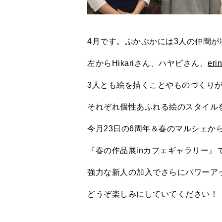
4月です。ぷかぷかには3人の仲間が
左からHikariさん、ハヤピさん、
eri
3人とも絵を描くことやものづくり
それぞれ個性あふれる絵のスタイル
今月23日の6周年＆春のマルシェか
『春の作品展inカフェギャラリー』
強力な新人の加入でさらにパワーア
どうぞ楽しみにしていてください！