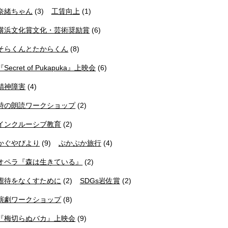
奈緒ちゃん
(3)
工賃向上
(1)
横浜文化賞文化・芸術奨励賞
(6)
そらくんとたからくん
(8)
『Secret of Pukapuka』上映会
(6)
精神障害
(4)
詩の朗読ワークショップ
(2)
インクルーシブ教育
(2)
かぐやびより
(9)
ぷかぷか旅行
(4)
オペラ『森は生きている』
(2)
虐待をなくすために
(2)
SDGs岩佐賞
(2)
演劇ワークショップ
(8)
『梅切らぬバカ』上映会
(9)