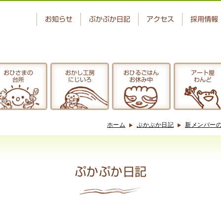
お知らせ
ぷかぷか日記
アクセス
採用情報
おひさまの
おかし工房
おひるごはん
アート屋
台所
にじいろ
お休み中
わんど
ベーカリー
おひさまの
ぷかぷか
台所
ホーム
ぷかぷか日記
新メンバー
アート屋
でんぱた
わんど
ぷかぷか日記
ぷかぷか日記
お問い合わせ