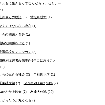
「ともに生きるってなんだろう」セミナー
(4)
上野さんの物語
(6)
地域を耕す
(1)
なくてはならない存在
(1)
社会の問題と自分
(1)
地域で関係を作る
(1)
養護学校キンコンカン
(8)
相模原障害者殺傷事件5年目に思うこと
(12)
ともに生きる社会
(2)
早稲田大学
(1)
桜美林大学
(7)
Secret of Pukapuka
(7)
ぷかぷか上映会
(7)
友達大作戦
(20)
とがった心が丸くなる
(9)