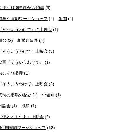
やまゆり園事件から10年
(9)
簡単な演劇ワークショップ
(2)
串間
(4)
『そういうわけで』の上映会
(1)
仙台
(2)
相模原事件
(1)
「そういうわけで」上映会
(3)
映画『そういうわけで』
(1)
おむすび長屋
(1)
『そういうわけで』上映会
(3)
表現の市場の歴史
(1)
中頓別
(1)
討論会
(1)
糸島
(1)
『僕とオトウト』上映会
(9)
第9期演劇ワークショップ
(12)