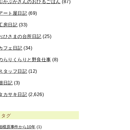
ぷかぷかさんのおひるごはん
(87)
アート屋日記
(69)
工房日記
(33)
おひさまの台所日記
(25)
カフェ日記
(34)
のらりくらりと野良仕事
(8)
スタッフ日記
(12)
畑日記
(3)
タカサキ日記
(2,626)
タグ
相模原事件から10年
(1)