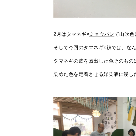
2月はタマネギ×
ミョウバン
で山吹色
そして今回のタマネギ×鉄では、な
タマネギの皮を煮出した色そのもの
染めた色を定着させる媒染液に浸し