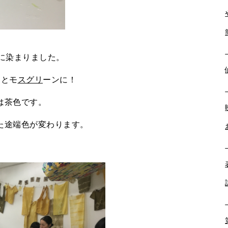
に染まりました。
んとモ
スグリ
ーンに！
は茶色です。
た途端色が変わります。