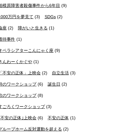
相模原障害者殺傷事件から6年目
(9)
1000万円を夢見て
(3)
SDGs
(2)
論座
(2)
障がいと生きる
(1)
虐待事件
(1)
オペラシアターこんにゃく座
(9)
さんわーくかぐや
(1)
「不安の正体」上映会
(2)
自立生活
(3)
詩のワークショップ
(6)
誕生日
(2)
歌のワークショップ
(8)
すごろくワークショップ
(3)
｢不安の正体｣上映会
(6)
不安の正体
(1)
グループホーム反対運動を超える
(2)