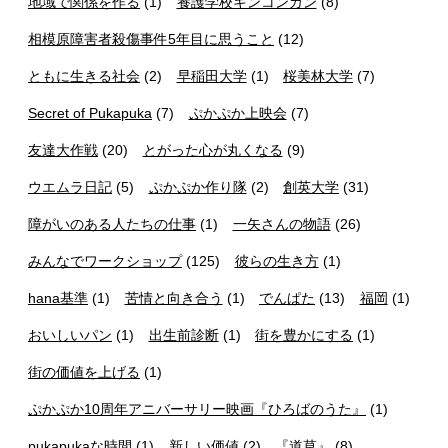
地域で関係を作る
(1)
養護学校キンコンカン
(8)
相模原障害者殺傷事件5年目に思うこと
(12)
ともに生きる社会
(2)
早稲田大学
(1)
桜美林大学
(7)
Secret of Pukapuka
(7)
ぷかぷか上映会
(7)
友達大作戦
(20)
とがった心が丸くなる
(9)
ウエムラ日記
(5)
ぷかぷか作り隊
(2)
創英大学
(31)
障がいのある人たちの仕事
(1)
一矢さんの物語
(26)
みんなでワークショップ
(125)
彼らの生き方
(1)
hana基準
(1)
苦情と向き合う
(1)
でんぱた
(13)
福岡
(1)
おいしいパン
(1)
出生前診断
(1)
街を豊かにする
(1)
街の価値を上げる
(1)
ぷかぷか10周年アニバーサリー映画『ひろばのうた』
(1)
pukapukaな時間
(1)
新しい価値
(2)
『道草』
(8)