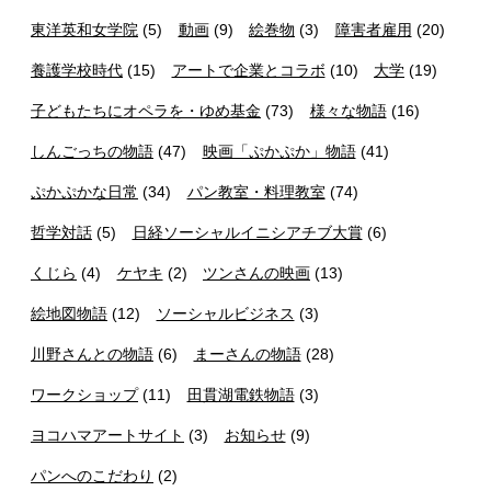
東洋英和女学院
(5)
動画
(9)
絵巻物
(3)
障害者雇用
(20)
養護学校時代
(15)
アートで企業とコラボ
(10)
大学
(19)
子どもたちにオペラを・ゆめ基金
(73)
様々な物語
(16)
しんごっちの物語
(47)
映画「ぷかぷか」物語
(41)
ぷかぷかな日常
(34)
パン教室・料理教室
(74)
哲学対話
(5)
日経ソーシャルイニシアチブ大賞
(6)
くじら
(4)
ケヤキ
(2)
ツンさんの映画
(13)
絵地図物語
(12)
ソーシャルビジネス
(3)
川野さんとの物語
(6)
まーさんの物語
(28)
ワークショップ
(11)
田貫湖電鉄物語
(3)
ヨコハマアートサイト
(3)
お知らせ
(9)
パンへのこだわり
(2)