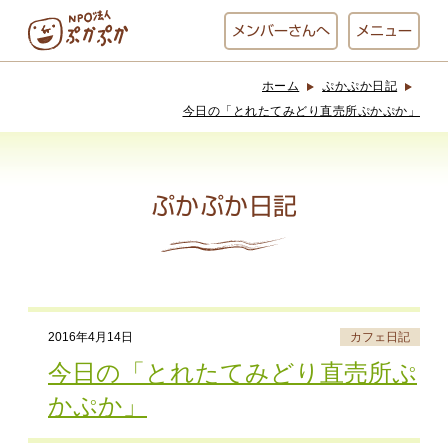
メンバー
さんへ
メニュー
ホーム
ぷかぷか日記
ぷかぷかとは？
ベーカリー
今日の「とれたてみどり直売所ぷかぷか」
ぷかぷか
ぷかぷか日記
おひさまの
おかし工房
台所
にじいろ
おひるごはん
アート屋
2016年4月14日
カフェ日記
お休み中
わんど
今日の「とれたてみどり直売所ぷ
かぷか」
でんぱた
ぷかぷかさんと