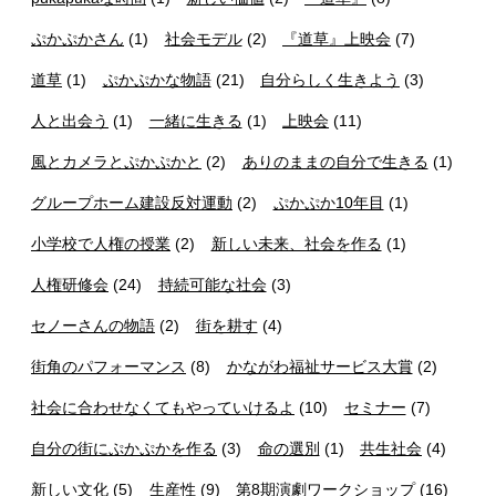
ぷかぷかさん
(1)
社会モデル
(2)
『道草』上映会
(7)
道草
(1)
ぷかぷかな物語
(21)
自分らしく生きよう
(3)
人と出会う
(1)
一緒に生きる
(1)
上映会
(11)
風とカメラとぷかぷかと
(2)
ありのままの自分で生きる
(1)
グループホーム建設反対運動
(2)
ぷかぷか10年目
(1)
小学校で人権の授業
(2)
新しい未来、社会を作る
(1)
人権研修会
(24)
持続可能な社会
(3)
セノーさんの物語
(2)
街を耕す
(4)
街角のパフォーマンス
(8)
かながわ福祉サービス大賞
(2)
社会に合わせなくてもやっていけるよ
(10)
セミナー
(7)
自分の街にぷかぷかを作る
(3)
命の選別
(1)
共生社会
(4)
新しい文化
(5)
生産性
(9)
第8期演劇ワークショップ
(16)