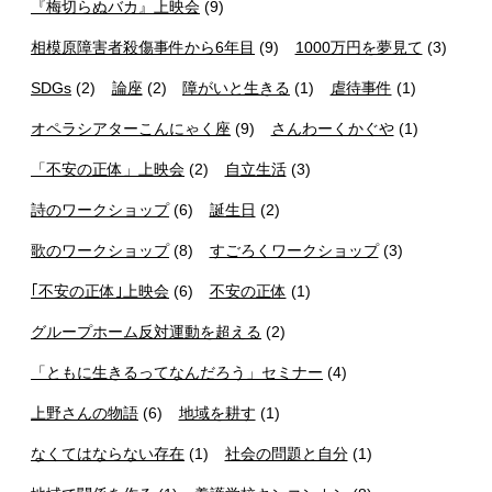
『梅切らぬバカ』上映会
(9)
相模原障害者殺傷事件から6年目
(9)
1000万円を夢見て
(3)
SDGs
(2)
論座
(2)
障がいと生きる
(1)
虐待事件
(1)
オペラシアターこんにゃく座
(9)
さんわーくかぐや
(1)
「不安の正体」上映会
(2)
自立生活
(3)
詩のワークショップ
(6)
誕生日
(2)
歌のワークショップ
(8)
すごろくワークショップ
(3)
｢不安の正体｣上映会
(6)
不安の正体
(1)
グループホーム反対運動を超える
(2)
「ともに生きるってなんだろう」セミナー
(4)
上野さんの物語
(6)
地域を耕す
(1)
なくてはならない存在
(1)
社会の問題と自分
(1)