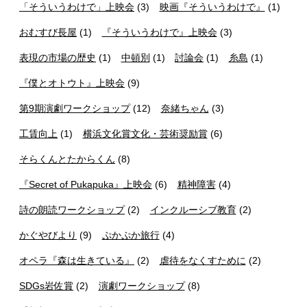
「そういうわけで」上映会
(3)
映画『そういうわけで』
(1)
おむすび長屋
(1)
『そういうわけで』上映会
(3)
表現の市場の歴史
(1)
中頓別
(1)
討論会
(1)
糸島
(1)
『僕とオトウト』上映会
(9)
第9期演劇ワークショップ
(12)
奈緒ちゃん
(3)
工賃向上
(1)
横浜文化賞文化・芸術奨励賞
(6)
そらくんとたからくん
(8)
『Secret of Pukapuka』上映会
(6)
精神障害
(4)
詩の朗読ワークショップ
(2)
インクルーシブ教育
(2)
かぐやびより
(9)
ぷかぷか旅行
(4)
オペラ『森は生きている』
(2)
虐待をなくすために
(2)
SDGs岩佐賞
(2)
演劇ワークショップ
(8)