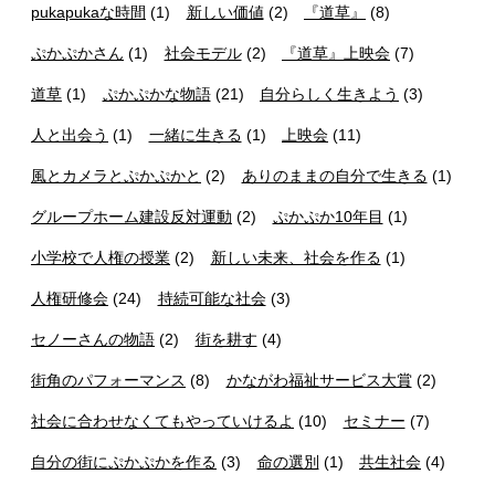
pukapukaな時間
(1)
新しい価値
(2)
『道草』
(8)
ぷかぷかさん
(1)
社会モデル
(2)
『道草』上映会
(7)
道草
(1)
ぷかぷかな物語
(21)
自分らしく生きよう
(3)
人と出会う
(1)
一緒に生きる
(1)
上映会
(11)
風とカメラとぷかぷかと
(2)
ありのままの自分で生きる
(1)
グループホーム建設反対運動
(2)
ぷかぷか10年目
(1)
小学校で人権の授業
(2)
新しい未来、社会を作る
(1)
人権研修会
(24)
持続可能な社会
(3)
セノーさんの物語
(2)
街を耕す
(4)
街角のパフォーマンス
(8)
かながわ福祉サービス大賞
(2)
社会に合わせなくてもやっていけるよ
(10)
セミナー
(7)
自分の街にぷかぷかを作る
(3)
命の選別
(1)
共生社会
(4)