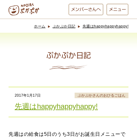
メンバー
さんへ
メニュー
ホーム
ぷかぷか日記
先週はhappyhappyhappy!
ぷかぷかとは？
ベーカリー
ぷかぷか
ぷかぷか日記
おひさまの
おかし工房
台所
にじいろ
2017年1月17日
ぷかぷかさんのおひるごはん
おひるごはん
アート屋
先週はhappyhappyhappy!
お休み中
わんど
先週はの給食は5日のうち3日がお誕生日メニューで
でんぱた
ぷかぷかさんと