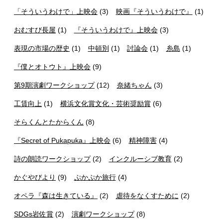
「そういうわけで」上映会
(3)
映画『そういうわけで』
(1)
おむすび長屋
(1)
『そういうわけで』上映会
(3)
表現の市場の歴史
(1)
中頓別
(1)
討論会
(1)
糸島
(1)
『僕とオトウト』上映会
(9)
第9期演劇ワークショップ
(12)
奈緒ちゃん
(3)
工賃向上
(1)
横浜文化賞文化・芸術奨励賞
(6)
そらくんとたからくん
(8)
『Secret of Pukapuka』上映会
(6)
精神障害
(4)
詩の朗読ワークショップ
(2)
インクルーシブ教育
(2)
かぐやびより
(9)
ぷかぷか旅行
(4)
オペラ『森は生きている』
(2)
虐待をなくすために
(2)
SDGs岩佐賞
(2)
演劇ワークショップ
(8)