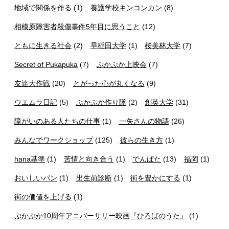
地域で関係を作る
(1)
養護学校キンコンカン
(8)
相模原障害者殺傷事件5年目に思うこと
(12)
ともに生きる社会
(2)
早稲田大学
(1)
桜美林大学
(7)
Secret of Pukapuka
(7)
ぷかぷか上映会
(7)
友達大作戦
(20)
とがった心が丸くなる
(9)
ウエムラ日記
(5)
ぷかぷか作り隊
(2)
創英大学
(31)
障がいのある人たちの仕事
(1)
一矢さんの物語
(26)
みんなでワークショップ
(125)
彼らの生き方
(1)
hana基準
(1)
苦情と向き合う
(1)
でんぱた
(13)
福岡
(1)
おいしいパン
(1)
出生前診断
(1)
街を豊かにする
(1)
街の価値を上げる
(1)
ぷかぷか10周年アニバーサリー映画『ひろばのうた』
(1)