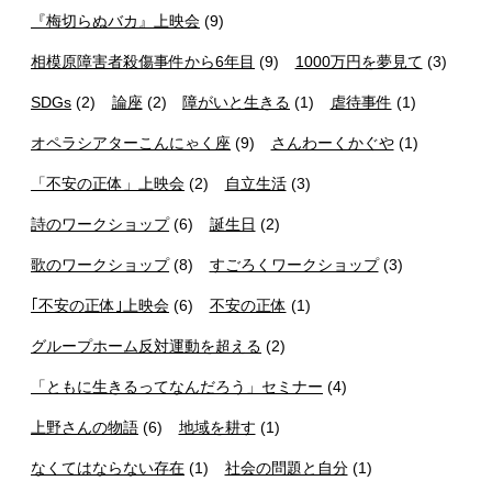
『梅切らぬバカ』上映会
(9)
相模原障害者殺傷事件から6年目
(9)
1000万円を夢見て
(3)
SDGs
(2)
論座
(2)
障がいと生きる
(1)
虐待事件
(1)
オペラシアターこんにゃく座
(9)
さんわーくかぐや
(1)
「不安の正体」上映会
(2)
自立生活
(3)
詩のワークショップ
(6)
誕生日
(2)
歌のワークショップ
(8)
すごろくワークショップ
(3)
｢不安の正体｣上映会
(6)
不安の正体
(1)
グループホーム反対運動を超える
(2)
「ともに生きるってなんだろう」セミナー
(4)
上野さんの物語
(6)
地域を耕す
(1)
なくてはならない存在
(1)
社会の問題と自分
(1)