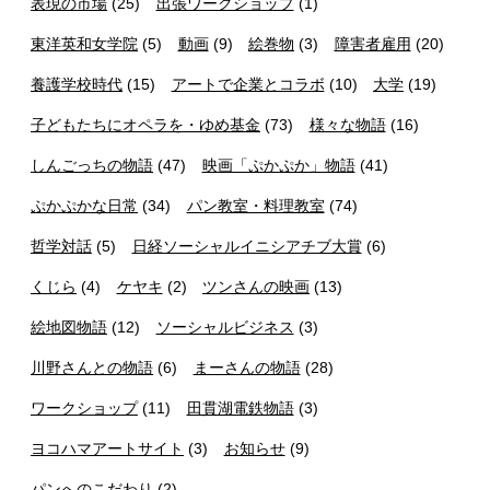
表現の市場
(25)
出張ワークショップ
(1)
東洋英和女学院
(5)
動画
(9)
絵巻物
(3)
障害者雇用
(20)
養護学校時代
(15)
アートで企業とコラボ
(10)
大学
(19)
子どもたちにオペラを・ゆめ基金
(73)
様々な物語
(16)
しんごっちの物語
(47)
映画「ぷかぷか」物語
(41)
ぷかぷかな日常
(34)
パン教室・料理教室
(74)
哲学対話
(5)
日経ソーシャルイニシアチブ大賞
(6)
くじら
(4)
ケヤキ
(2)
ツンさんの映画
(13)
絵地図物語
(12)
ソーシャルビジネス
(3)
川野さんとの物語
(6)
まーさんの物語
(28)
ワークショップ
(11)
田貫湖電鉄物語
(3)
ヨコハマアートサイト
(3)
お知らせ
(9)
パンへのこだわり
(2)