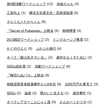
第9期演劇ワークショップ
(12)
奈緒ちゃん
(3)
工賃向上
(1)
横浜文化賞文化・芸術奨励賞
(6)
そらくんとたからくん
(8)
『Secret of Pukapuka』上映会
(6)
精神障害
(4)
詩の朗読ワークショップ
(2)
インクルーシブ教育
(2)
かぐやびより
(9)
ぷかぷか旅行
(4)
オペラ『森は生きている』
(2)
虐待をなくすために
(2)
SDGs岩佐賞
(2)
演劇ワークショップ
(8)
『梅切らぬバカ』上映会
(9)
相模原障害者殺傷事件から6年目
(9)
1000万円を夢見て
(3)
SDGs
(2)
論座
(2)
障がいと生きる
(1)
虐待事件
(1)
オペラシアターこんにゃく座
(9)
さんわーくかぐや
(1)