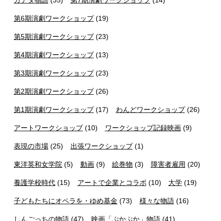
第6期演劇ワークショップ
(19)
第5期演劇ワークショップ
(23)
第4期演劇ワークショップ
(13)
第3期演劇ワークショップ
(23)
第2期演劇ワークショップ
(26)
第1期演劇ワークショップ
(17)
わんどワークショップ
(26)
アートワークショップ
(10)
ワークショップ記録映画
(9)
表現の市場
(25)
出張ワークショップ
(1)
東洋英和女学院
(5)
動画
(9)
絵巻物
(3)
障害者雇用
(20)
養護学校時代
(15)
アートで企業とコラボ
(10)
大学
(19)
子どもたちにオペラを・ゆめ基金
(73)
様々な物語
(16)
しんごっちの物語
(47)
映画「ぷかぷか」物語
(41)