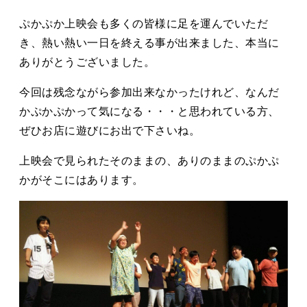
タカサキと
ぷかぷか上映会も多くの皆様に足を運んでいただ
き、熱い熱い一日を終える事が出来ました、本当に
ありがとうございました。
お知らせ
ぷかぷか日記
今回は残念ながら参加出来なかったけれど、なんだ
アクセス
採用情報
かぷかぷかって気になる・・・と思われている方、
ぜひお店に遊びにお出で下さいね。
お問い合わせ
上映会で見られたそのままの、ありのままのぷかぷ
かがそこにはあります。