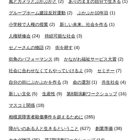
風とカメラとぷかぷかと
(2)
ありのままの自分で生きる
(1)
グループホーム建設反対運動
(2)
ぷかぷか10年目
(1)
小学校で人権の授業
(2)
新しい未来、社会を作る
(1)
人権研修会
(24)
持続可能な社会
(3)
セノーさんの物語
(2)
街を耕す
(4)
街角のパフォーマンス
(8)
かながわ福祉サービス大賞
(2)
社会に合わせなくてもやっていけるよ
(10)
セミナー
(7)
自分の街にぷかぷかを作る
(3)
命の選別
(1)
共生社会
(4)
新しい文化
(5)
生産性
(9)
第8期演劇ワークショップ
(16)
マスコミ関係
(18)
相模原障害者殺傷事件を超えるために
(285)
障がいのある人と生きるということ
(627)
創業準備
(38)
カナダ物語
(35)
第7期演劇ワークショップ
(14)