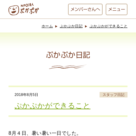
メンバー
さんへ
メニュー
ホーム
ぷかぷか日記
ぷかぷかができること
ぷかぷかとは？
ベーカリー
ぷかぷか
ぷかぷか日記
おひさまの
おかし工房
台所
にじいろ
2018年8月5日
スタッフ日記
おひるごはん
アート屋
ぷかぷかができること
お休み中
わんど
8月４日、暑い暑い一日でした。
でんぱた
ぷかぷかさんと