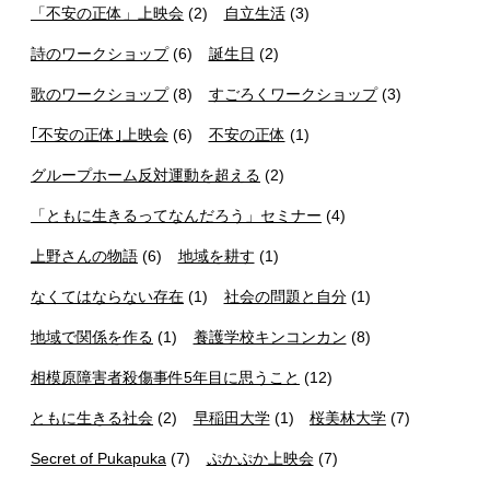
「不安の正体」上映会
(2)
自立生活
(3)
詩のワークショップ
(6)
誕生日
(2)
歌のワークショップ
(8)
すごろくワークショップ
(3)
｢不安の正体｣上映会
(6)
不安の正体
(1)
グループホーム反対運動を超える
(2)
「ともに生きるってなんだろう」セミナー
(4)
上野さんの物語
(6)
地域を耕す
(1)
なくてはならない存在
(1)
社会の問題と自分
(1)
地域で関係を作る
(1)
養護学校キンコンカン
(8)
相模原障害者殺傷事件5年目に思うこと
(12)
ともに生きる社会
(2)
早稲田大学
(1)
桜美林大学
(7)
Secret of Pukapuka
(7)
ぷかぷか上映会
(7)