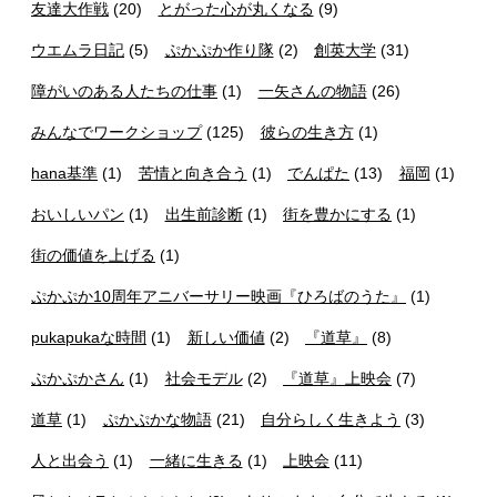
友達大作戦
(20)
とがった心が丸くなる
(9)
ウエムラ日記
(5)
ぷかぷか作り隊
(2)
創英大学
(31)
障がいのある人たちの仕事
(1)
一矢さんの物語
(26)
みんなでワークショップ
(125)
彼らの生き方
(1)
hana基準
(1)
苦情と向き合う
(1)
でんぱた
(13)
福岡
(1)
おいしいパン
(1)
出生前診断
(1)
街を豊かにする
(1)
街の価値を上げる
(1)
ぷかぷか10周年アニバーサリー映画『ひろばのうた』
(1)
pukapukaな時間
(1)
新しい価値
(2)
『道草』
(8)
ぷかぷかさん
(1)
社会モデル
(2)
『道草』上映会
(7)
道草
(1)
ぷかぷかな物語
(21)
自分らしく生きよう
(3)
人と出会う
(1)
一緒に生きる
(1)
上映会
(11)