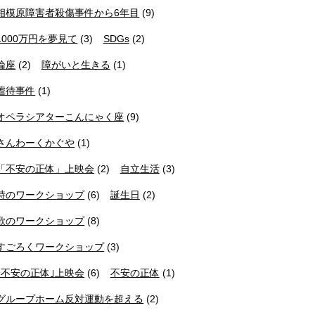
相模原障害者殺傷事件から6年目
(9)
1000万円を夢見て
(3)
SDGs
(2)
論座
(2)
障がいと生きる
(1)
虐待事件
(1)
オペラシアターこんにゃく座
(9)
さんわーくかぐや
(1)
「不安の正体」上映会
(2)
自立生活
(3)
詩のワークショップ
(6)
誕生日
(2)
歌のワークショップ
(8)
すごろくワークショップ
(3)
｢不安の正体｣上映会
(6)
不安の正体
(1)
グループホーム反対運動を超える
(2)