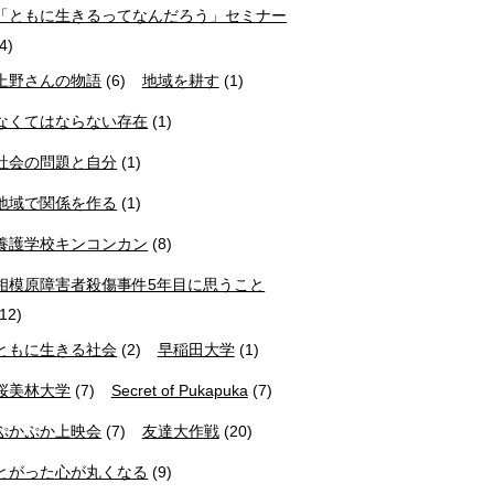
「ともに生きるってなんだろう」セミナー
(4)
上野さんの物語
(6)
地域を耕す
(1)
なくてはならない存在
(1)
社会の問題と自分
(1)
地域で関係を作る
(1)
養護学校キンコンカン
(8)
相模原障害者殺傷事件5年目に思うこと
(12)
ともに生きる社会
(2)
早稲田大学
(1)
桜美林大学
(7)
Secret of Pukapuka
(7)
ぷかぷか上映会
(7)
友達大作戦
(20)
とがった心が丸くなる
(9)