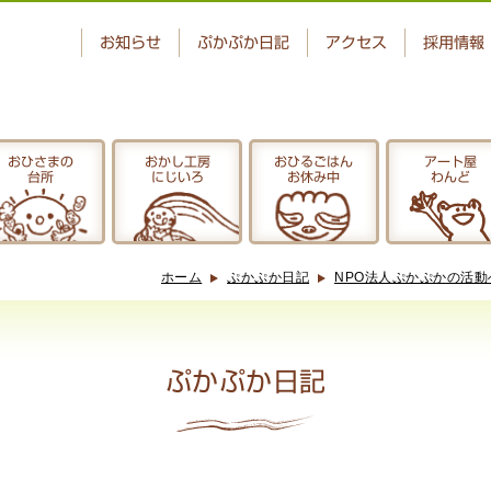
お知らせ
ぷかぷか日記
アクセス
採用情報
おひさまの
おかし工房
おひるごはん
アート屋
台所
にじいろ
お休み中
わんど
ベーカリー
おひさまの
ぷかぷか
台所
ホーム
ぷかぷか日記
NPO法人ぷかぷかの活
アート屋
でんぱた
わんど
ぷかぷか日記
ぷかぷか日記
お問い合わせ