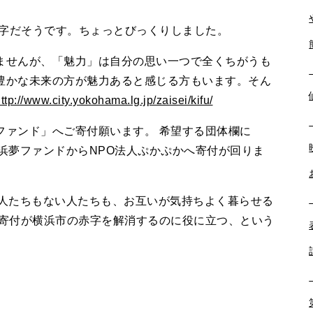
赤字だそうです。ちょっとびっくりしました。
せんが、「魅力」は自分の思い一つで全くちがうも
豊かな未来の方が魅力あると感じる方もいます。そん
ttp://www.city.yokohama.lg.jp/zaisei/kifu/
ファンド」へご寄付願います。 希望する団体欄に
浜夢ファンドからNPO法人ぷかぷかへ寄付が回りま
人たちもない人たちも、お互いが気持ちよく暮らせる
の寄付が横浜市の赤字を解消するのに役に立つ、という