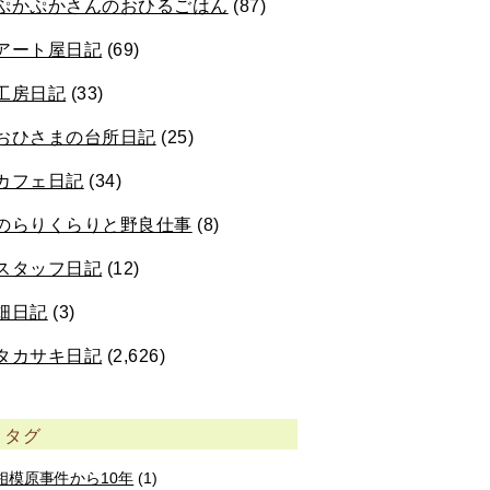
ぷかぷかさんのおひるごはん
(87)
アート屋日記
(69)
工房日記
(33)
おひさまの台所日記
(25)
カフェ日記
(34)
のらりくらりと野良仕事
(8)
スタッフ日記
(12)
畑日記
(3)
タカサキ日記
(2,626)
タグ
相模原事件から10年
(1)