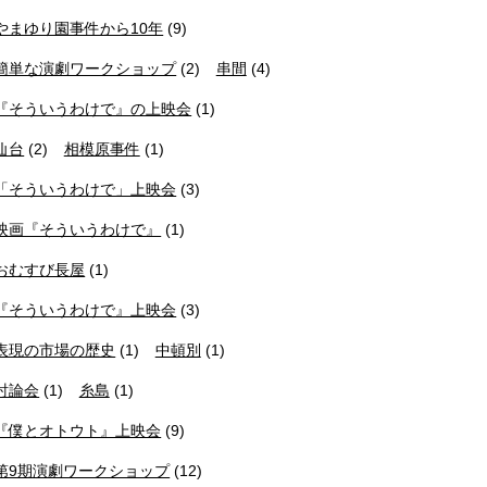
やまゆり園事件から10年
(9)
簡単な演劇ワークショップ
(2)
串間
(4)
『そういうわけで』の上映会
(1)
仙台
(2)
相模原事件
(1)
「そういうわけで」上映会
(3)
映画『そういうわけで』
(1)
おむすび長屋
(1)
『そういうわけで』上映会
(3)
表現の市場の歴史
(1)
中頓別
(1)
討論会
(1)
糸島
(1)
『僕とオトウト』上映会
(9)
第9期演劇ワークショップ
(12)