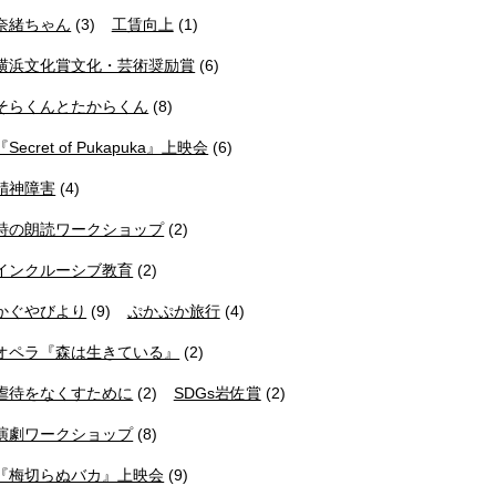
奈緒ちゃん
(3)
工賃向上
(1)
横浜文化賞文化・芸術奨励賞
(6)
そらくんとたからくん
(8)
『Secret of Pukapuka』上映会
(6)
精神障害
(4)
詩の朗読ワークショップ
(2)
インクルーシブ教育
(2)
かぐやびより
(9)
ぷかぷか旅行
(4)
オペラ『森は生きている』
(2)
虐待をなくすために
(2)
SDGs岩佐賞
(2)
演劇ワークショップ
(8)
『梅切らぬバカ』上映会
(9)