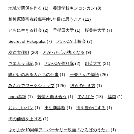
地域で関係を作る
(1)
養護学校キンコンカン
(8)
相模原障害者殺傷事件5年目に思うこと
(12)
ともに生きる社会
(2)
早稲田大学
(1)
桜美林大学
(7)
Secret of Pukapuka
(7)
ぷかぷか上映会
(7)
友達大作戦
(20)
とがった心が丸くなる
(9)
ウエムラ日記
(5)
ぷかぷか作り隊
(2)
創英大学
(31)
障がいのある人たちの仕事
(1)
一矢さんの物語
(26)
みんなでワークショップ
(125)
彼らの生き方
(1)
hana基準
(1)
苦情と向き合う
(1)
でんぱた
(13)
福岡
(1)
おいしいパン
(1)
出生前診断
(1)
街を豊かにする
(1)
街の価値を上げる
(1)
ぷかぷか10周年アニバーサリー映画『ひろばのうた』
(1)