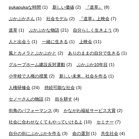
pukapukaな時間
(1)
新しい価値
(2)
『道草』
(8)
ぷかぷかさん
(1)
社会モデル
(2)
『道草』上映会
(7)
道草
(1)
ぷかぷかな物語
(21)
自分らしく生きよう
(3)
人と出会う
(1)
一緒に生きる
(1)
上映会
(11)
風とカメラとぷかぷかと
(2)
ありのままの自分で生きる
(1)
グループホーム建設反対運動
(2)
ぷかぷか10年目
(1)
小学校で人権の授業
(2)
新しい未来、社会を作る
(1)
人権研修会
(24)
持続可能な社会
(3)
セノーさんの物語
(2)
街を耕す
(4)
街角のパフォーマンス
(8)
かながわ福祉サービス大賞
(2)
社会に合わせなくてもやっていけるよ
(10)
セミナー
(7)
自分の街にぷかぷかを作る
(3)
命の選別
(1)
共生社会
(4)