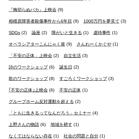
『梅切らぬバカ』上映会
(9)
相模原障害者殺傷事件から6年目
(9)
1000万円を夢見て
(3)
SDGs
(2)
論座
(2)
障がいと生きる
(1)
虐待事件
(1)
オペラシアターこんにゃく座
(9)
さんわーくかぐや
(1)
「不安の正体」上映会
(2)
自立生活
(3)
詩のワークショップ
(6)
誕生日
(2)
歌のワークショップ
(8)
すごろくワークショップ
(3)
｢不安の正体｣上映会
(6)
不安の正体
(1)
グループホーム反対運動を超える
(2)
「ともに生きるってなんだろう」セミナー
(4)
上野さんの物語
(6)
地域を耕す
(1)
なくてはならない存在
(1)
社会の問題と自分
(1)