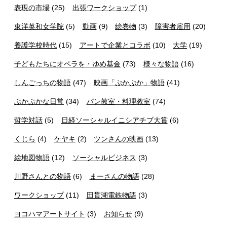
表現の市場
(25)
出張ワークショップ
(1)
東洋英和女学院
(5)
動画
(9)
絵巻物
(3)
障害者雇用
(20)
養護学校時代
(15)
アートで企業とコラボ
(10)
大学
(19)
子どもたちにオペラを・ゆめ基金
(73)
様々な物語
(16)
しんごっちの物語
(47)
映画「ぷかぷか」物語
(41)
ぷかぷかな日常
(34)
パン教室・料理教室
(74)
哲学対話
(5)
日経ソーシャルイニシアチブ大賞
(6)
くじら
(4)
ケヤキ
(2)
ツンさんの映画
(13)
絵地図物語
(12)
ソーシャルビジネス
(3)
川野さんとの物語
(6)
まーさんの物語
(28)
ワークショップ
(11)
田貫湖電鉄物語
(3)
ヨコハマアートサイト
(3)
お知らせ
(9)