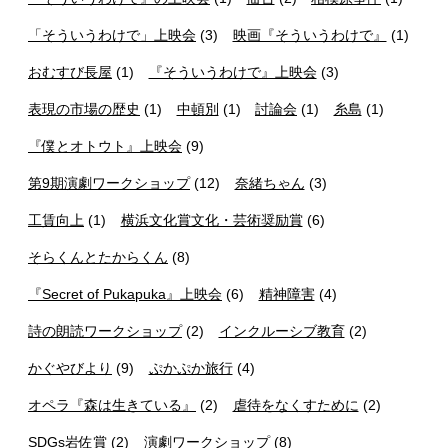
「そういうわけで」上映会
(3)
映画『そういうわけで』
(1)
おむすび長屋
(1)
『そういうわけで』上映会
(3)
表現の市場の歴史
(1)
中頓別
(1)
討論会
(1)
糸島
(1)
『僕とオトウト』上映会
(9)
第9期演劇ワークショップ
(12)
奈緒ちゃん
(3)
工賃向上
(1)
横浜文化賞文化・芸術奨励賞
(6)
そらくんとたからくん
(8)
『Secret of Pukapuka』上映会
(6)
精神障害
(4)
詩の朗読ワークショップ
(2)
インクルーシブ教育
(2)
かぐやびより
(9)
ぷかぷか旅行
(4)
オペラ『森は生きている』
(2)
虐待をなくすために
(2)
SDGs岩佐賞
(2)
演劇ワークショップ
(8)