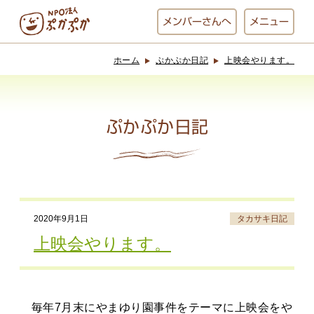
メンバー
さんへ
メニュー
ホーム
ぷかぷか日記
上映会やります。
ぷかぷかとは？
ベーカリー
ぷかぷか
ぷかぷか日記
おひさまの
おかし工房
台所
にじいろ
2020年9月1日
タカサキ日記
おひるごはん
アート屋
上映会やります。
お休み中
わんど
毎年7月末にやまゆり園事件をテーマに上映会をや
でんぱた
ぷかぷかさんと