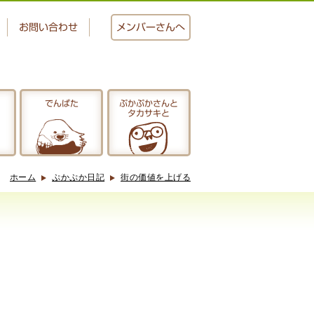
お問い合わせ
メンバー
さんへ
でんぱた
ぷかぷかさんと
タカサキと
おかし工房
にじいろ
ホーム
ぷかぷか日記
街の価値を上げる
ぷかぷかさんと
タカサキと
アクセス