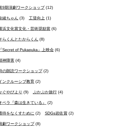
第9期演劇ワークショップ
(12)
奈緒ちゃん
(3)
工賃向上
(1)
横浜文化賞文化・芸術奨励賞
(6)
そらくんとたからくん
(8)
『Secret of Pukapuka』上映会
(6)
精神障害
(4)
詩の朗読ワークショップ
(2)
インクルーシブ教育
(2)
かぐやびより
(9)
ぷかぷか旅行
(4)
オペラ『森は生きている』
(2)
虐待をなくすために
(2)
SDGs岩佐賞
(2)
演劇ワークショップ
(8)