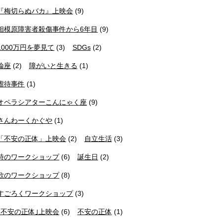
『梅切らぬバカ』上映会
(9)
相模原障害者殺傷事件から6年目
(9)
1000万円を夢見て
(3)
SDGs
(2)
論座
(2)
障がいと生きる
(1)
虐待事件
(1)
オペラシアターこんにゃく座
(9)
さんわーくかぐや
(1)
「不安の正体」上映会
(2)
自立生活
(3)
詩のワークショップ
(6)
誕生日
(2)
歌のワークショップ
(8)
すごろくワークショップ
(3)
｢不安の正体｣上映会
(6)
不安の正体
(1)