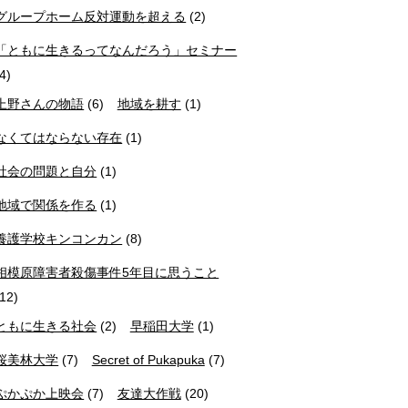
グループホーム反対運動を超える
(2)
「ともに生きるってなんだろう」セミナー
(4)
上野さんの物語
(6)
地域を耕す
(1)
なくてはならない存在
(1)
社会の問題と自分
(1)
地域で関係を作る
(1)
養護学校キンコンカン
(8)
相模原障害者殺傷事件5年目に思うこと
(12)
ともに生きる社会
(2)
早稲田大学
(1)
桜美林大学
(7)
Secret of Pukapuka
(7)
ぷかぷか上映会
(7)
友達大作戦
(20)