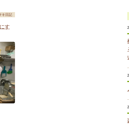
サキ日記
にす