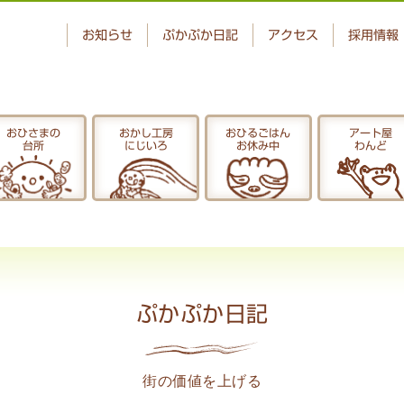
お知らせ
ぷかぷか日記
アクセス
採用情報
おひさまの
おかし工房
おひるごはん
アート屋
台所
にじいろ
お休み中
わんど
ベーカリー
おひさまの
ぷかぷか
台所
アート屋
でんぱた
わんど
ぷかぷか日記
ぷかぷか日記
街の価値を上げる
お問い合わせ