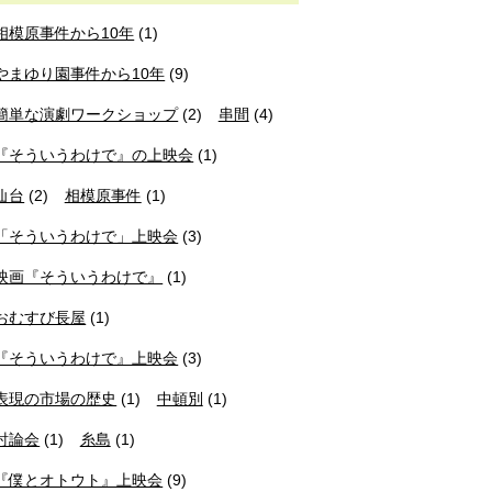
相模原事件から10年
(1)
やまゆり園事件から10年
(9)
簡単な演劇ワークショップ
(2)
串間
(4)
『そういうわけで』の上映会
(1)
仙台
(2)
相模原事件
(1)
「そういうわけで」上映会
(3)
映画『そういうわけで』
(1)
おむすび長屋
(1)
『そういうわけで』上映会
(3)
表現の市場の歴史
(1)
中頓別
(1)
討論会
(1)
糸島
(1)
『僕とオトウト』上映会
(9)