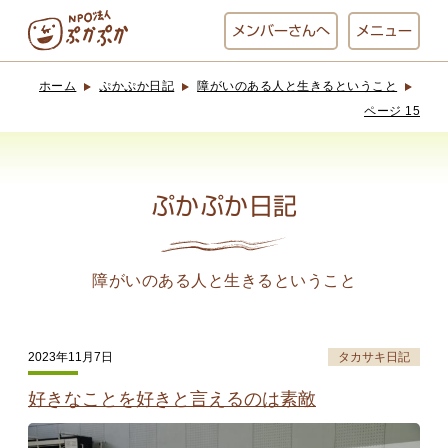
メンバー
さんへ
メニュー
ホーム
ぷかぷか日記
障がいのある人と生きるということ
ぷかぷかとは？
ベーカリー
ページ 15
ぷかぷか
ぷかぷか日記
おひさまの
おかし工房
台所
にじいろ
障がいのある人と生きるということ
おひるごはん
アート屋
お休み中
わんど
2023年11月7日
タカサキ日記
好きなことを好きと言えるのは素敵
でんぱた
ぷかぷかさんと