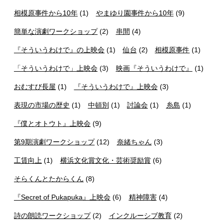
相模原事件から10年
(1)
やまゆり園事件から10年
(9)
簡単な演劇ワークショップ
(2)
串間
(4)
『そういうわけで』の上映会
(1)
仙台
(2)
相模原事件
(1)
「そういうわけで」上映会
(3)
映画『そういうわけで』
(1)
おむすび長屋
(1)
『そういうわけで』上映会
(3)
表現の市場の歴史
(1)
中頓別
(1)
討論会
(1)
糸島
(1)
『僕とオトウト』上映会
(9)
第9期演劇ワークショップ
(12)
奈緒ちゃん
(3)
工賃向上
(1)
横浜文化賞文化・芸術奨励賞
(6)
そらくんとたからくん
(8)
『Secret of Pukapuka』上映会
(6)
精神障害
(4)
詩の朗読ワークショップ
(2)
インクルーシブ教育
(2)