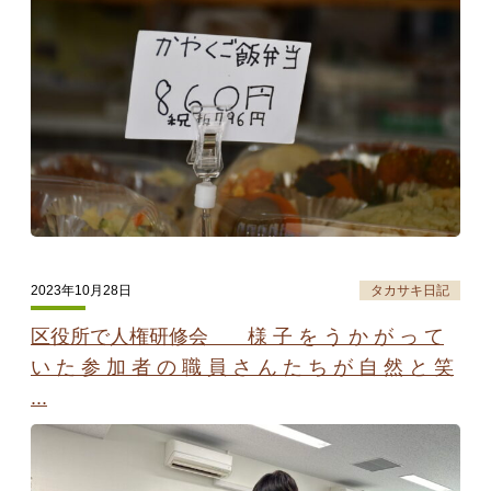
2023年10月28日
タカサキ日記
区役所で人権研修会 様 子 を う か が っ て
い た 参 加 者 の 職 員 さ ん た ち が 自 然 と 笑
...