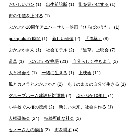
おいしいパン
(1)
出生前診断
(1)
街を豊かにする
(1)
街の価値を上げる
(1)
ぷかぷか10周年アニバーサリー映画『ひろばのうた』
(1)
pukapukaな時間
(1)
新しい価値
(2)
『道草』
(8)
ぷかぷかさん
(1)
社会モデル
(2)
『道草』上映会
(7)
道草
(1)
ぷかぷかな物語
(21)
自分らしく生きよう
(3)
人と出会う
(1)
一緒に生きる
(1)
上映会
(11)
風とカメラとぷかぷかと
(2)
ありのままの自分で生きる
(1)
グループホーム建設反対運動
(2)
ぷかぷか10年目
(1)
小学校で人権の授業
(2)
新しい未来、社会を作る
(1)
人権研修会
(24)
持続可能な社会
(3)
セノーさんの物語
(2)
街を耕す
(4)