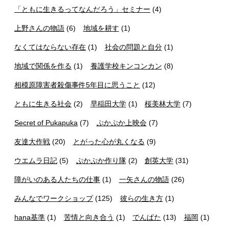
「ともに生きるってなんだろう」セミナー
(4)
上野さんの物語
(6)
地域を耕す
(1)
なくてはならない存在
(1)
社会の問題と自分
(1)
地域で関係を作る
(1)
養護学校キンコンカン
(8)
相模原障害者殺傷事件5年目に思うこと
(12)
ともに生きる社会
(2)
早稲田大学
(1)
桜美林大学
(7)
Secret of Pukapuka
(7)
ぷかぷか上映会
(7)
友達大作戦
(20)
とがった心が丸くなる
(9)
ウエムラ日記
(5)
ぷかぷか作り隊
(2)
創英大学
(31)
障がいのある人たちの仕事
(1)
一矢さんの物語
(26)
みんなでワークショップ
(125)
彼らの生き方
(1)
hana基準
(1)
苦情と向き合う
(1)
でんぱた
(13)
福岡
(1)