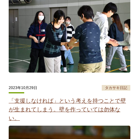
タカサキと
お知らせ
ぷかぷか日記
アクセス
採用情報
お問い合わせ
2023年10月29日
タカサキ日記
「支援しなければ」という考えを持つことで壁
が生まれてしまう。壁を作っていては勿体な
い。