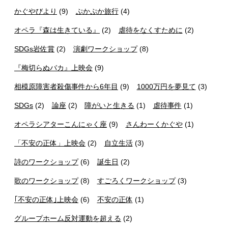
かぐやびより
(9)
ぷかぷか旅行
(4)
オペラ『森は生きている』
(2)
虐待をなくすために
(2)
SDGs岩佐賞
(2)
演劇ワークショップ
(8)
『梅切らぬバカ』上映会
(9)
相模原障害者殺傷事件から6年目
(9)
1000万円を夢見て
(3)
SDGs
(2)
論座
(2)
障がいと生きる
(1)
虐待事件
(1)
オペラシアターこんにゃく座
(9)
さんわーくかぐや
(1)
「不安の正体」上映会
(2)
自立生活
(3)
詩のワークショップ
(6)
誕生日
(2)
歌のワークショップ
(8)
すごろくワークショップ
(3)
｢不安の正体｣上映会
(6)
不安の正体
(1)
グループホーム反対運動を超える
(2)