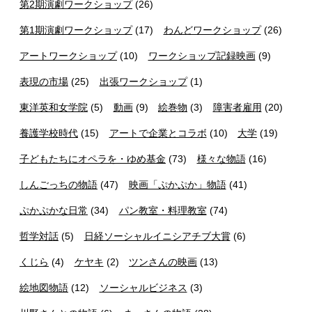
第2期演劇ワークショップ
(26)
第1期演劇ワークショップ
(17)
わんどワークショップ
(26)
アートワークショップ
(10)
ワークショップ記録映画
(9)
表現の市場
(25)
出張ワークショップ
(1)
東洋英和女学院
(5)
動画
(9)
絵巻物
(3)
障害者雇用
(20)
養護学校時代
(15)
アートで企業とコラボ
(10)
大学
(19)
子どもたちにオペラを・ゆめ基金
(73)
様々な物語
(16)
しんごっちの物語
(47)
映画「ぷかぷか」物語
(41)
ぷかぷかな日常
(34)
パン教室・料理教室
(74)
哲学対話
(5)
日経ソーシャルイニシアチブ大賞
(6)
くじら
(4)
ケヤキ
(2)
ツンさんの映画
(13)
絵地図物語
(12)
ソーシャルビジネス
(3)