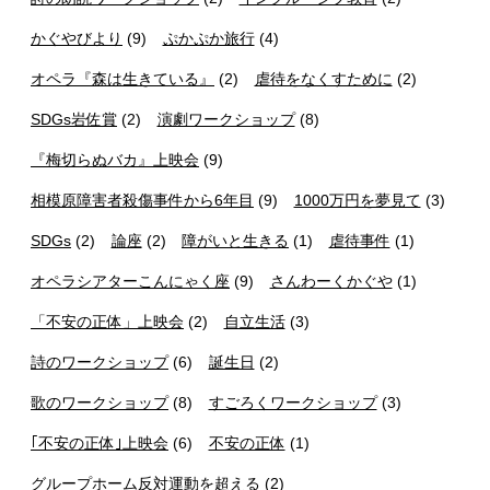
かぐやびより
(9)
ぷかぷか旅行
(4)
オペラ『森は生きている』
(2)
虐待をなくすために
(2)
SDGs岩佐賞
(2)
演劇ワークショップ
(8)
『梅切らぬバカ』上映会
(9)
相模原障害者殺傷事件から6年目
(9)
1000万円を夢見て
(3)
SDGs
(2)
論座
(2)
障がいと生きる
(1)
虐待事件
(1)
オペラシアターこんにゃく座
(9)
さんわーくかぐや
(1)
「不安の正体」上映会
(2)
自立生活
(3)
詩のワークショップ
(6)
誕生日
(2)
歌のワークショップ
(8)
すごろくワークショップ
(3)
｢不安の正体｣上映会
(6)
不安の正体
(1)
グループホーム反対運動を超える
(2)