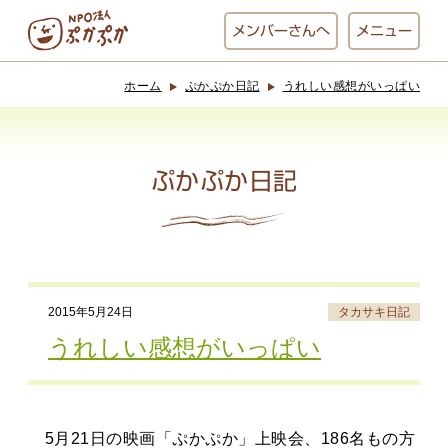
メンバー
さんへ
メニュー
ホーム
ぷかぷか日記
うれしい感想がいっぱい
ぷかぷかとは？
ベーカリー
ぷかぷか
ぷかぷか日記
おひさまの
おかし工房
台所
にじいろ
2015年5月24日
タカサキ日記
おひるごはん
アート屋
うれしい感想がいっぱい
お休み中
わんど
5月21日の映画「ぷかぷか」上映会、186名もの方
でんぱた
ぷかぷかさんと