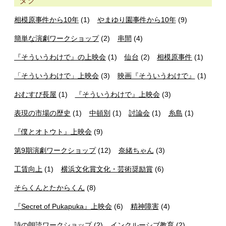
タグ
相模原事件から10年
(1)
やまゆり園事件から10年
(9)
簡単な演劇ワークショップ
(2)
串間
(4)
『そういうわけで』の上映会
(1)
仙台
(2)
相模原事件
(1)
「そういうわけで」上映会
(3)
映画『そういうわけで』
(1)
おむすび長屋
(1)
『そういうわけで』上映会
(3)
表現の市場の歴史
(1)
中頓別
(1)
討論会
(1)
糸島
(1)
『僕とオトウト』上映会
(9)
第9期演劇ワークショップ
(12)
奈緒ちゃん
(3)
工賃向上
(1)
横浜文化賞文化・芸術奨励賞
(6)
そらくんとたからくん
(8)
『Secret of Pukapuka』上映会
(6)
精神障害
(4)
詩の朗読ワークショップ
(2)
インクルーシブ教育
(2)