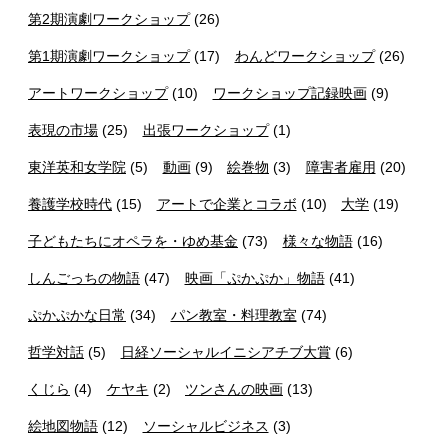
第2期演劇ワークショップ
(26)
第1期演劇ワークショップ
(17)
わんどワークショップ
(26)
アートワークショップ
(10)
ワークショップ記録映画
(9)
表現の市場
(25)
出張ワークショップ
(1)
東洋英和女学院
(5)
動画
(9)
絵巻物
(3)
障害者雇用
(20)
養護学校時代
(15)
アートで企業とコラボ
(10)
大学
(19)
子どもたちにオペラを・ゆめ基金
(73)
様々な物語
(16)
しんごっちの物語
(47)
映画「ぷかぷか」物語
(41)
ぷかぷかな日常
(34)
パン教室・料理教室
(74)
哲学対話
(5)
日経ソーシャルイニシアチブ大賞
(6)
くじら
(4)
ケヤキ
(2)
ツンさんの映画
(13)
絵地図物語
(12)
ソーシャルビジネス
(3)