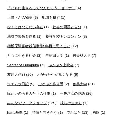
「ともに生きるってなんだろう」セミナー
(4)
上野さんの物語
(6)
地域を耕す
(1)
なくてはならない存在
(1)
社会の問題と自分
(1)
地域で関係を作る
(1)
養護学校キンコンカン
(8)
相模原障害者殺傷事件5年目に思うこと
(12)
ともに生きる社会
(2)
早稲田大学
(1)
桜美林大学
(7)
Secret of Pukapuka
(7)
ぷかぷか上映会
(7)
友達大作戦
(20)
とがった心が丸くなる
(9)
ウエムラ日記
(5)
ぷかぷか作り隊
(2)
創英大学
(31)
障がいのある人たちの仕事
(1)
一矢さんの物語
(26)
みんなでワークショップ
(125)
彼らの生き方
(1)
hana基準
(1)
苦情と向き合う
(1)
でんぱた
(13)
福岡
(1)