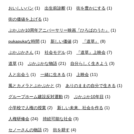
おいしいパン
(1)
出生前診断
(1)
街を豊かにする
(1)
街の価値を上げる
(1)
ぷかぷか10周年アニバーサリー映画『ひろばのうた』
(1)
pukapukaな時間
(1)
新しい価値
(2)
『道草』
(8)
ぷかぷかさん
(1)
社会モデル
(2)
『道草』上映会
(7)
道草
(1)
ぷかぷかな物語
(21)
自分らしく生きよう
(3)
人と出会う
(1)
一緒に生きる
(1)
上映会
(11)
風とカメラとぷかぷかと
(2)
ありのままの自分で生きる
(1)
グループホーム建設反対運動
(2)
ぷかぷか10年目
(1)
小学校で人権の授業
(2)
新しい未来、社会を作る
(1)
人権研修会
(24)
持続可能な社会
(3)
セノーさんの物語
(2)
街を耕す
(4)