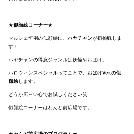
★
似顔絵コーナー
★
マルシェ恒例の似顔絵に、
ハヤチャン
が初挑戦しま
す！
ハヤチャンの得意ジャンルは妖怪やおばけ。
ハロウィン
スペシャ
ルってことで、
おばけVer.の似
顔絵
します。
どうか広～い心でお試しください笑
似顔絵コーナーはわんど前広場です。
★
わんど前広場のプログラム
★