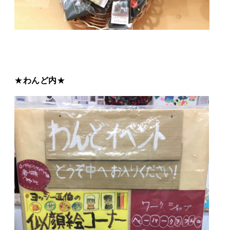
★
わんど内
★