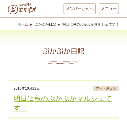
メンバー
さんへ
メニュー
ホーム
ぷかぷか日記
明日は秋のぷかぷかマルシェです！
ぷかぷかとは？
ベーカリー
ぷかぷか
ぷかぷか日記
おひさまの
おかし工房
台所
にじいろ
2016年10月21日
アート屋日記
おひるごはん
アート屋
明日は秋のぷかぷかマルシェで
お休み中
わんど
す！
でんぱた
ぷかぷかさんと