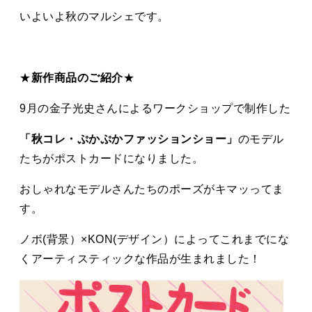
タカサキと
いよいよ秋のマルシェです。
お知らせ
ぷかぷか日記
★
新作商品のご紹介
★
アクセス
採用情報
9月の金子光史さんによるワークショップで制作した
お問い合わせ
「秋コレ・ぷかぷかファッションショー」
のモデル
たちがポストカードになりました。
おしゃれなモデルさんたちのポーズがキマッってま
す。
ノボ(背景）×KON(デザイン）によってこれまでにな
くアーティスティックな作品が生まれました！