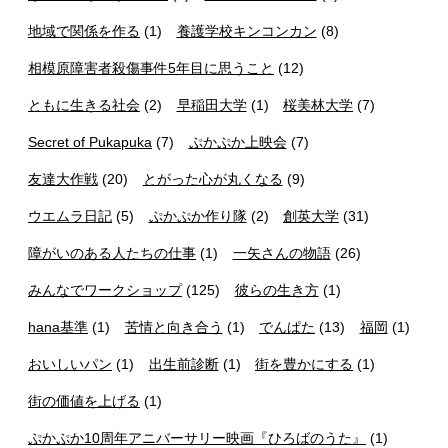
地域で関係を作る
(1)
養護学校キンコンカン
(8)
相模原障害者殺傷事件5年目に思うこと
(12)
ともに生きる社会
(2)
早稲田大学
(1)
桜美林大学
(7)
Secret of Pukapuka
(7)
ぷかぷか上映会
(7)
友達大作戦
(20)
とがった心が丸くなる
(9)
ウエムラ日記
(5)
ぷかぷか作り隊
(2)
創英大学
(31)
障がいのある人たちの仕事
(1)
一矢さんの物語
(26)
みんなでワークショップ
(125)
彼らの生き方
(1)
hana基準
(1)
苦情と向き合う
(1)
でんぱた
(13)
福岡
(1)
おいしいパン
(1)
出生前診断
(1)
街を豊かにする
(1)
街の価値を上げる
(1)
ぷかぷか10周年アニバーサリー映画『ひろばのうた』
(1)