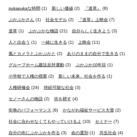
pukapukaな時間
(1)
新しい価値
(2)
『道草』
(8)
ぷかぷかさん
(1)
社会モデル
(2)
『道草』上映会
(7)
道草
(1)
ぷかぷかな物語
(21)
自分らしく生きよう
(3)
人と出会う
(1)
一緒に生きる
(1)
上映会
(11)
風とカメラとぷかぷかと
(2)
ありのままの自分で生きる
(1)
グループホーム建設反対運動
(2)
ぷかぷか10年目
(1)
小学校で人権の授業
(2)
新しい未来、社会を作る
(1)
人権研修会
(24)
持続可能な社会
(3)
セノーさんの物語
(2)
街を耕す
(4)
街角のパフォーマンス
(8)
かながわ福祉サービス大賞
(2)
社会に合わせなくてもやっていけるよ
(10)
セミナー
(7)
自分の街にぷかぷかを作る
(3)
命の選別
(1)
共生社会
(4)