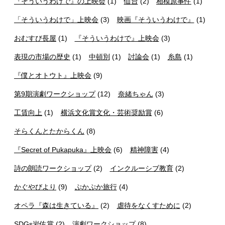
『そういうわけで』の上映会
(1)
仙台
(2)
相模原事件
(1)
「そういうわけで」上映会
(3)
映画『そういうわけで』
(1)
おむすび長屋
(1)
『そういうわけで』上映会
(3)
表現の市場の歴史
(1)
中頓別
(1)
討論会
(1)
糸島
(1)
『僕とオトウト』上映会
(9)
第9期演劇ワークショップ
(12)
奈緒ちゃん
(3)
工賃向上
(1)
横浜文化賞文化・芸術奨励賞
(6)
そらくんとたからくん
(8)
『Secret of Pukapuka』上映会
(6)
精神障害
(4)
詩の朗読ワークショップ
(2)
インクルーシブ教育
(2)
かぐやびより
(9)
ぷかぷか旅行
(4)
オペラ『森は生きている』
(2)
虐待をなくすために
(2)
SDGs岩佐賞
(2)
演劇ワークショップ
(8)