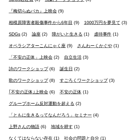
『梅切らぬバカ』上映会
(9)
相模原障害者殺傷事件から6年目
(9)
1000万円を夢見て
(3)
SDGs
(2)
論座
(2)
障がいと生きる
(1)
虐待事件
(1)
オペラシアターこんにゃく座
(9)
さんわーくかぐや
(1)
「不安の正体」上映会
(2)
自立生活
(3)
詩のワークショップ
(6)
誕生日
(2)
歌のワークショップ
(8)
すごろくワークショップ
(3)
｢不安の正体｣上映会
(6)
不安の正体
(1)
グループホーム反対運動を超える
(2)
「ともに生きるってなんだろう」セミナー
(4)
上野さんの物語
(6)
地域を耕す
(1)
なくてはならない存在
(1)
社会の問題と自分
(1)