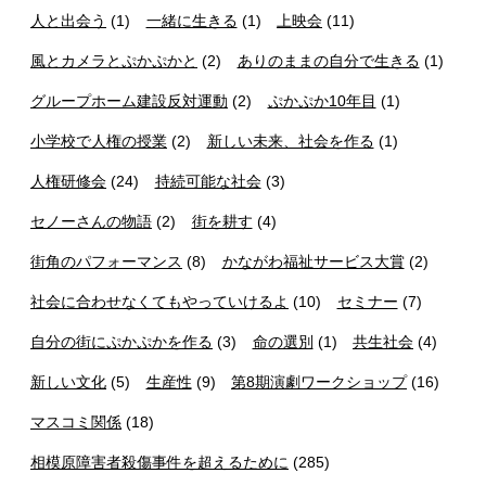
人と出会う
(1)
一緒に生きる
(1)
上映会
(11)
風とカメラとぷかぷかと
(2)
ありのままの自分で生きる
(1)
グループホーム建設反対運動
(2)
ぷかぷか10年目
(1)
小学校で人権の授業
(2)
新しい未来、社会を作る
(1)
人権研修会
(24)
持続可能な社会
(3)
セノーさんの物語
(2)
街を耕す
(4)
街角のパフォーマンス
(8)
かながわ福祉サービス大賞
(2)
社会に合わせなくてもやっていけるよ
(10)
セミナー
(7)
自分の街にぷかぷかを作る
(3)
命の選別
(1)
共生社会
(4)
新しい文化
(5)
生産性
(9)
第8期演劇ワークショップ
(16)
マスコミ関係
(18)
相模原障害者殺傷事件を超えるために
(285)