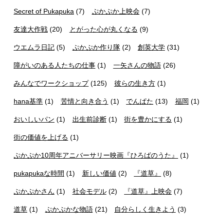
Secret of Pukapuka
(7)
ぷかぷか上映会
(7)
友達大作戦
(20)
とがった心が丸くなる
(9)
ウエムラ日記
(5)
ぷかぷか作り隊
(2)
創英大学
(31)
障がいのある人たちの仕事
(1)
一矢さんの物語
(26)
みんなでワークショップ
(125)
彼らの生き方
(1)
hana基準
(1)
苦情と向き合う
(1)
でんぱた
(13)
福岡
(1)
おいしいパン
(1)
出生前診断
(1)
街を豊かにする
(1)
街の価値を上げる
(1)
ぷかぷか10周年アニバーサリー映画『ひろばのうた』
(1)
pukapukaな時間
(1)
新しい価値
(2)
『道草』
(8)
ぷかぷかさん
(1)
社会モデル
(2)
『道草』上映会
(7)
道草
(1)
ぷかぷかな物語
(21)
自分らしく生きよう
(3)