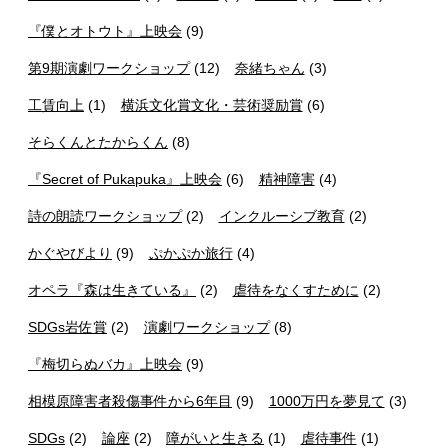
『僕とオトウト』上映会
(9)
第9期演劇ワークショップ
(12)
奈緒ちゃん
(3)
工賃向上
(1)
横浜文化賞文化・芸術奨励賞
(6)
そらくんとたからくん
(8)
『Secret of Pukapuka』上映会
(6)
精神障害
(4)
詩の朗読ワークショップ
(2)
インクルーシブ教育
(2)
かぐやびより
(9)
ぷかぷか旅行
(4)
オペラ『森は生きている』
(2)
虐待をなくすために
(2)
SDGs岩佐賞
(2)
演劇ワークショップ
(8)
『梅切らぬバカ』上映会
(9)
相模原障害者殺傷事件から6年目
(9)
1000万円を夢見て
(3)
SDGs
(2)
論座
(2)
障がいと生きる
(1)
虐待事件
(1)