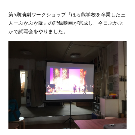
タカサキと
第5期演劇ワークショップ『ほら熊学校を卒業した三
人ーぷかぷか版』の記録映画が完成し、今日ぷかぷ
かで試写会をやりました。
お知らせ
ぷかぷか日記
アクセス
採用情報
お問い合わせ