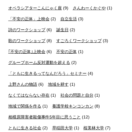
オペラシアターこんにゃく座
(9)
さんわーくかぐや
(1)
「不安の正体」上映会
(2)
自立生活
(3)
詩のワークショップ
(6)
誕生日
(2)
歌のワークショップ
(8)
すごろくワークショップ
(3)
｢不安の正体｣上映会
(6)
不安の正体
(1)
グループホーム反対運動を超える
(2)
「ともに生きるってなんだろう」セミナー
(4)
上野さんの物語
(6)
地域を耕す
(1)
なくてはならない存在
(1)
社会の問題と自分
(1)
地域で関係を作る
(1)
養護学校キンコンカン
(8)
相模原障害者殺傷事件5年目に思うこと
(12)
ともに生きる社会
(2)
早稲田大学
(1)
桜美林大学
(7)