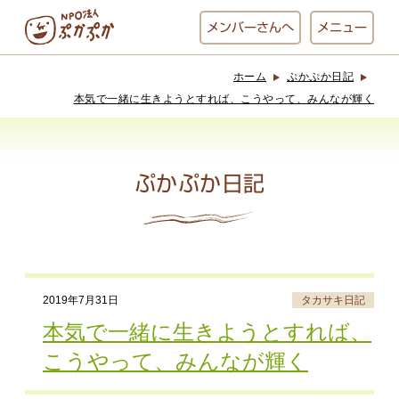
メンバー
さんへ
メニュー
ホーム
ぷかぷか日記
ぷかぷかとは？
ベーカリー
本気で一緒に生きようとすれば、こうやって、みんなが輝く
ぷかぷか
ぷかぷか日記
おひさまの
おかし工房
台所
にじいろ
おひるごはん
アート屋
2019年7月31日
タカサキ日記
お休み中
わんど
本気で一緒に生きようとすれば、
こうやって、みんなが輝く
でんぱた
ぷかぷかさんと