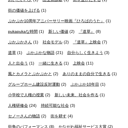
街の価値を上げる
(1)
ぷかぷか10周年アニバーサリー映画『ひろばのうた』
(1)
pukapukaな時間
(1)
新しい価値
(2)
『道草』
(8)
ぷかぷかさん
(1)
社会モデル
(2)
『道草』上映会
(7)
道草
(1)
ぷかぷかな物語
(21)
自分らしく生きよう
(3)
人と出会う
(1)
一緒に生きる
(1)
上映会
(11)
風とカメラとぷかぷかと
(2)
ありのままの自分で生きる
(1)
グループホーム建設反対運動
(2)
ぷかぷか10年目
(1)
小学校で人権の授業
(2)
新しい未来、社会を作る
(1)
人権研修会
(24)
持続可能な社会
(3)
セノーさんの物語
(2)
街を耕す
(4)
街角のパフォーマンス
(8)
かながわ福祉サービス大賞
(2)