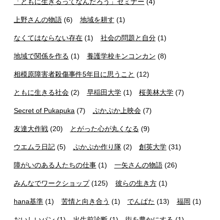
「ともに生きるってなんだろう」セミナー
(4)
上野さんの物語
(6)
地域を耕す
(1)
なくてはならない存在
(1)
社会の問題と自分
(1)
地域で関係を作る
(1)
養護学校キンコンカン
(8)
相模原障害者殺傷事件5年目に思うこと
(12)
ともに生きる社会
(2)
早稲田大学
(1)
桜美林大学
(7)
Secret of Pukapuka
(7)
ぷかぷか上映会
(7)
友達大作戦
(20)
とがった心が丸くなる
(9)
ウエムラ日記
(5)
ぷかぷか作り隊
(2)
創英大学
(31)
障がいのある人たちの仕事
(1)
一矢さんの物語
(26)
みんなでワークショップ
(125)
彼らの生き方
(1)
hana基準
(1)
苦情と向き合う
(1)
でんぱた
(13)
福岡
(1)
おいしいパン
(1)
出生前診断
(1)
街を豊かにする
(1)