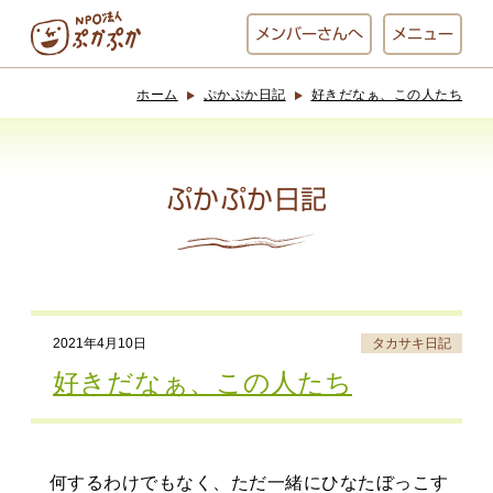
メンバー
さんへ
メニュー
ホーム
ぷかぷか日記
好きだなぁ、この人たち
ぷかぷかとは？
ベーカリー
ぷかぷか
ぷかぷか日記
おひさまの
おかし工房
台所
にじいろ
2021年4月10日
タカサキ日記
おひるごはん
アート屋
好きだなぁ、この人たち
お休み中
わんど
何するわけでもなく、ただ一緒にひなたぼっこす
でんぱた
ぷかぷかさんと