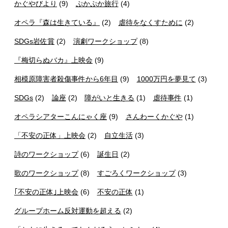
かぐやびより
(9)
ぷかぷか旅行
(4)
オペラ『森は生きている』
(2)
虐待をなくすために
(2)
SDGs岩佐賞
(2)
演劇ワークショップ
(8)
『梅切らぬバカ』上映会
(9)
相模原障害者殺傷事件から6年目
(9)
1000万円を夢見て
(3)
SDGs
(2)
論座
(2)
障がいと生きる
(1)
虐待事件
(1)
オペラシアターこんにゃく座
(9)
さんわーくかぐや
(1)
「不安の正体」上映会
(2)
自立生活
(3)
詩のワークショップ
(6)
誕生日
(2)
歌のワークショップ
(8)
すごろくワークショップ
(3)
｢不安の正体｣上映会
(6)
不安の正体
(1)
グループホーム反対運動を超える
(2)