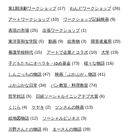
第1期演劇ワークショップ
(17)
わんどワークショップ
(26)
アートワークショップ
(10)
ワークショップ記録映画
(9)
表現の市場
(25)
出張ワークショップ
(1)
東洋英和女学院
(5)
動画
(9)
絵巻物
(3)
障害者雇用
(20)
養護学校時代
(15)
アートで企業とコラボ
(10)
大学
(19)
子どもたちにオペラを・ゆめ基金
(73)
様々な物語
(16)
しんごっちの物語
(47)
映画「ぷかぷか」物語
(41)
ぷかぷかな日常
(34)
パン教室・料理教室
(74)
哲学対話
(5)
日経ソーシャルイニシアチブ大賞
(6)
くじら
(4)
ケヤキ
(2)
ツンさんの映画
(13)
絵地図物語
(12)
ソーシャルビジネス
(3)
川野さんとの物語
(6)
まーさんの物語
(28)