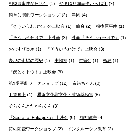
相模原事件から10年
(1)
やまゆり園事件から10年
(9)
簡単な演劇ワークショップ
(2)
串間
(4)
『そういうわけで』の上映会
(1)
仙台
(2)
相模原事件
(1)
「そういうわけで」上映会
(3)
映画『そういうわけで』
(1)
おむすび長屋
(1)
『そういうわけで』上映会
(3)
表現の市場の歴史
(1)
中頓別
(1)
討論会
(1)
糸島
(1)
『僕とオトウト』上映会
(9)
第9期演劇ワークショップ
(12)
奈緒ちゃん
(3)
工賃向上
(1)
横浜文化賞文化・芸術奨励賞
(6)
そらくんとたからくん
(8)
『Secret of Pukapuka』上映会
(6)
精神障害
(4)
詩の朗読ワークショップ
(2)
インクルーシブ教育
(2)