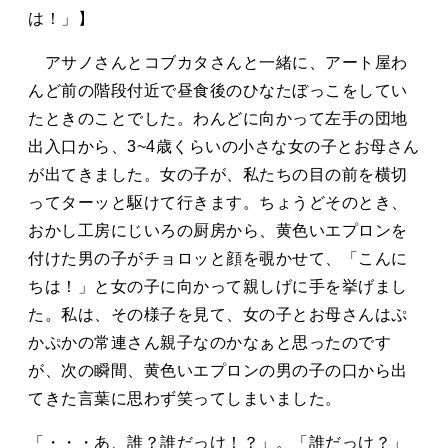
は！」】
アサノさんとコブカタさんと一緒に、アート屋わ
んど前の階段付近で昼食後のひなたぼっこをしてい
たときのことでした。わんどに向かって左手の団地
出入口から、3~4歳くらいの小さな女の子とお母さん
が出てきました。女の子が、私たちの目の前を横切
ってターッと駆けて行きます。ちょうどそのとき、
おかし工房にじいろの厨房から、黄色いエプロンを
付けた男の子がチョロッと顔を覗かせて、「こんに
ちは！」と女の子に向かって親しげに手を挙げまし
た。私は、その様子を見て、女の子とお母さんはぷ
かぷかの常連さん親子なのかなぁと思ったのです
が、次の瞬間、黄色いエプロンの男の子の口から出
てきた言葉に思わず笑ってしまいました。
「・・・あ、誰？誰だっけ！？」。「誰だっけ？」