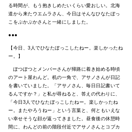
タカサキと
る時間が、もう抱きしめたいくらい愛おしい。北海
道から来たウエムラさん、今日はそんなひなたぼっ
こをぷかぷかさんと一緒にしました。
お知らせ
ぷかぷか日記
●●●
アクセス
採用情報
【今日、3人でひなたぼっこしたねー。楽しかったね
ー。】
お問い合わせ
ぽつぽつとメンバーさんが帰路に着き始める時頃
のアート屋わんど。机の一角で、アサノさんが日記
を書いていました。「アサノさん、毎日日記書いて
るんですか？」と私が尋ねると、答えの代わりに、
「今日3人でひなたぼっこしたねー。楽しかったね
ー。またやろうねー」という言葉と、何ともいえな
い幸せそうな顔が返ってきました。昼食後の休憩時
間に、わんどの前の階段付近でアサノさんとコブカ