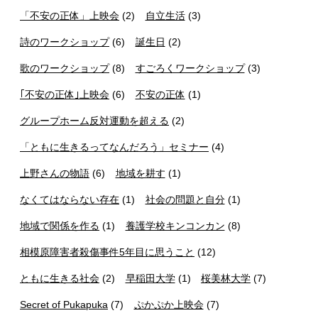
「不安の正体」上映会
(2)
自立生活
(3)
詩のワークショップ
(6)
誕生日
(2)
歌のワークショップ
(8)
すごろくワークショップ
(3)
｢不安の正体｣上映会
(6)
不安の正体
(1)
グループホーム反対運動を超える
(2)
「ともに生きるってなんだろう」セミナー
(4)
上野さんの物語
(6)
地域を耕す
(1)
なくてはならない存在
(1)
社会の問題と自分
(1)
地域で関係を作る
(1)
養護学校キンコンカン
(8)
相模原障害者殺傷事件5年目に思うこと
(12)
ともに生きる社会
(2)
早稲田大学
(1)
桜美林大学
(7)
Secret of Pukapuka
(7)
ぷかぷか上映会
(7)