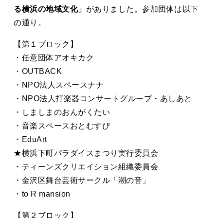
タカサキと
る横浜の地域文化」
がありました。参加団体は以下
の通り。
【第１ブロック】
お知らせ
ぷかぷか日記
・任意団体アオキカク
・OUTBACK
アクセス
採用情報
・NPO法人スペースナナ
お問い合わせ
・NPO法人打楽器コンサートグループ・あしあと
・しましまのおんがくたい
・音楽スペースおとむすび
・EduArt
★横浜下町パラダイスまつり実行委員会
・ティーンズクリエイション組織委員会
・金沢区舞台芸術サークル「潮の音」
・to R mansion
【第２ブロック】