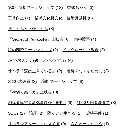
第9期演劇ワークショップ
(12)
奈緒ちゃん
(3)
工賃向上
(1)
横浜文化賞文化・芸術奨励賞
(6)
そらくんとたからくん
(8)
『Secret of Pukapuka』上映会
(6)
精神障害
(4)
詩の朗読ワークショップ
(2)
インクルーシブ教育
(2)
かぐやびより
(9)
ぷかぷか旅行
(4)
オペラ『森は生きている』
(2)
虐待をなくすために
(2)
SDGs岩佐賞
(2)
演劇ワークショップ
(8)
『梅切らぬバカ』上映会
(9)
相模原障害者殺傷事件から6年目
(9)
1000万円を夢見て
(3)
SDGs
(2)
論座
(2)
障がいと生きる
(1)
虐待事件
(1)
オペラシアターこんにゃく座
(9)
さんわーくかぐや
(1)