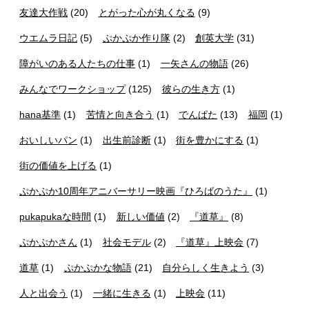
友達大作戦
(20)
とがった心が丸くなる
(9)
ウエムラ日記
(5)
ぷかぷか作り隊
(2)
創英大学
(31)
障がいのある人たちの仕事
(1)
一矢さんの物語
(26)
みんなでワークショップ
(125)
彼らの生き方
(1)
hana基準
(1)
苦情と向き合う
(1)
でんぱた
(13)
福岡
(1)
おいしいパン
(1)
出生前診断
(1)
街を豊かにする
(1)
街の価値を上げる
(1)
ぷかぷか10周年アニバーサリー映画『ひろばのうた』
(1)
pukapukaな時間
(1)
新しい価値
(2)
『道草』
(8)
ぷかぷかさん
(1)
社会モデル
(2)
『道草』上映会
(7)
道草
(1)
ぷかぷかな物語
(21)
自分らしく生きよう
(3)
人と出会う
(1)
一緒に生きる
(1)
上映会
(11)