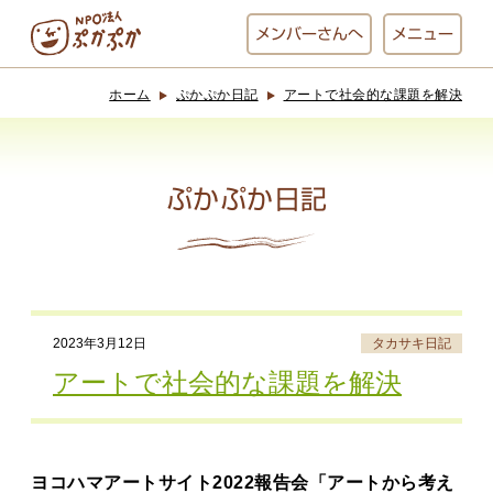
メンバー
さんへ
メニュー
ホーム
ぷかぷか日記
アートで社会的な課題を解決
ぷかぷかとは？
ベーカリー
ぷかぷか
ぷかぷか日記
おひさまの
おかし工房
台所
にじいろ
2023年3月12日
タカサキ日記
おひるごはん
アート屋
アートで社会的な課題を解決
お休み中
わんど
ヨコハマアートサイト2022報告会「アートから考え
でんぱた
ぷかぷかさんと