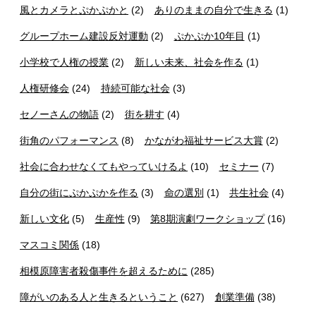
風とカメラとぷかぷかと
(2)
ありのままの自分で生きる
(1)
グループホーム建設反対運動
(2)
ぷかぷか10年目
(1)
小学校で人権の授業
(2)
新しい未来、社会を作る
(1)
人権研修会
(24)
持続可能な社会
(3)
セノーさんの物語
(2)
街を耕す
(4)
街角のパフォーマンス
(8)
かながわ福祉サービス大賞
(2)
社会に合わせなくてもやっていけるよ
(10)
セミナー
(7)
自分の街にぷかぷかを作る
(3)
命の選別
(1)
共生社会
(4)
新しい文化
(5)
生産性
(9)
第8期演劇ワークショップ
(16)
マスコミ関係
(18)
相模原障害者殺傷事件を超えるために
(285)
障がいのある人と生きるということ
(627)
創業準備
(38)