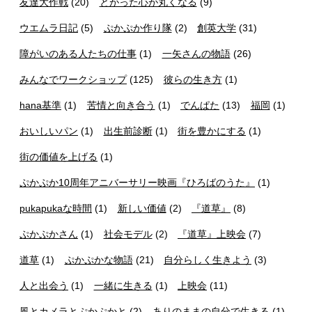
友達大作戦
(20)
とがった心が丸くなる
(9)
ウエムラ日記
(5)
ぷかぷか作り隊
(2)
創英大学
(31)
障がいのある人たちの仕事
(1)
一矢さんの物語
(26)
みんなでワークショップ
(125)
彼らの生き方
(1)
hana基準
(1)
苦情と向き合う
(1)
でんぱた
(13)
福岡
(1)
おいしいパン
(1)
出生前診断
(1)
街を豊かにする
(1)
街の価値を上げる
(1)
ぷかぷか10周年アニバーサリー映画『ひろばのうた』
(1)
pukapukaな時間
(1)
新しい価値
(2)
『道草』
(8)
ぷかぷかさん
(1)
社会モデル
(2)
『道草』上映会
(7)
道草
(1)
ぷかぷかな物語
(21)
自分らしく生きよう
(3)
人と出会う
(1)
一緒に生きる
(1)
上映会
(11)
風とカメラとぷかぷかと
(2)
ありのままの自分で生きる
(1)