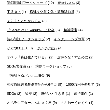
第9期演劇ワークショップ
(12)
奈緒ちゃん
(3)
工賃向上
(1)
横浜文化賞文化・芸術奨励賞
(6)
そらくんとたからくん
(8)
『Secret of Pukapuka』上映会
(6)
精神障害
(4)
詩の朗読ワークショップ
(2)
インクルーシブ教育
(2)
かぐやびより
(9)
ぷかぷか旅行
(4)
オペラ『森は生きている』
(2)
虐待をなくすために
(2)
SDGs岩佐賞
(2)
演劇ワークショップ
(8)
『梅切らぬバカ』上映会
(9)
相模原障害者殺傷事件から6年目
(9)
1000万円を夢見て
(3)
SDGs
(2)
論座
(2)
障がいと生きる
(1)
虐待事件
(1)
オペラシアターこんにゃく座
(9)
さんわーくかぐや
(1)