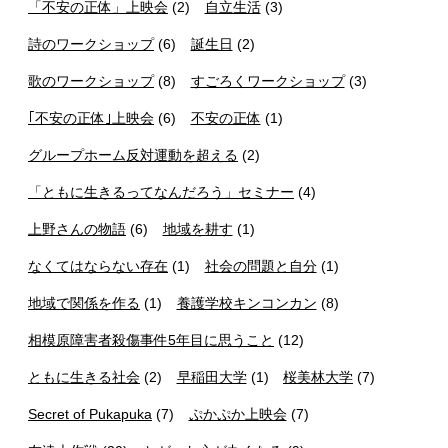
「不安の正体」上映会
(2)
自立生活
(3)
詩のワークショップ
(6)
誕生日
(2)
歌のワークショップ
(8)
すごろくワークショップ
(3)
｢不安の正体｣上映会
(6)
不安の正体
(1)
グループホーム反対運動を超える
(2)
「ともに生きるってなんだろう」セミナー
(4)
上野さんの物語
(6)
地域を耕す
(1)
なくてはならない存在
(1)
社会の問題と自分
(1)
地域で関係を作る
(1)
養護学校キンコンカン
(8)
相模原障害者殺傷事件5年目に思うこと
(12)
ともに生きる社会
(2)
早稲田大学
(1)
桜美林大学
(7)
Secret of Pukapuka
(7)
ぷかぷか上映会
(7)