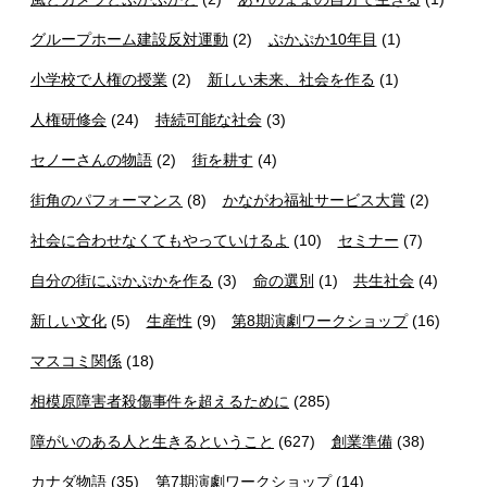
グループホーム建設反対運動
(2)
ぷかぷか10年目
(1)
小学校で人権の授業
(2)
新しい未来、社会を作る
(1)
人権研修会
(24)
持続可能な社会
(3)
セノーさんの物語
(2)
街を耕す
(4)
街角のパフォーマンス
(8)
かながわ福祉サービス大賞
(2)
社会に合わせなくてもやっていけるよ
(10)
セミナー
(7)
自分の街にぷかぷかを作る
(3)
命の選別
(1)
共生社会
(4)
新しい文化
(5)
生産性
(9)
第8期演劇ワークショップ
(16)
マスコミ関係
(18)
相模原障害者殺傷事件を超えるために
(285)
障がいのある人と生きるということ
(627)
創業準備
(38)
カナダ物語
(35)
第7期演劇ワークショップ
(14)