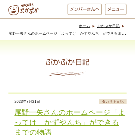
メンバー
さんへ
メニュー
ホーム
ぷかぷか日記
ぷかぷかとは？
ベーカリー
尾
野一矢さんのホームページ「よってけ かずやんち」ができるまでの物語
ぷかぷか
ぷかぷか日記
おひさまの
おかし工房
台所
にじいろ
おひるごはん
アート屋
2023年7月21日
タカサキ日記
お休み中
わんど
尾野一矢さんのホームページ「よ
ってけ かずやんち」ができる
までの物語
でんぱた
ぷかぷかさんと