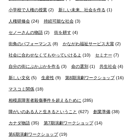
小学校で人権の授業
(2)
新しい未来、社会を作る
(1)
人権研修会
(24)
持続可能な社会
(3)
セノーさんの物語
(2)
街を耕す
(4)
街角のパフォーマンス
(8)
かながわ福祉サービス大賞
(2)
社会に合わせなくてもやっていけるよ
(10)
セミナー
(7)
自分の街にぷかぷかを作る
(3)
命の選別
(1)
共生社会
(4)
新しい文化
(5)
生産性
(9)
第8期演劇ワークショップ
(16)
マスコミ関係
(18)
相模原障害者殺傷事件を超えるために
(285)
障がいのある人と生きるということ
(627)
創業準備
(38)
カナダ物語
(35)
第7期演劇ワークショップ
(14)
第6期演劇ワークショップ
(19)