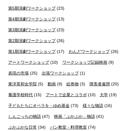
第5期演劇ワークショップ
(23)
第4期演劇ワークショップ
(13)
第3期演劇ワークショップ
(23)
第2期演劇ワークショップ
(26)
第1期演劇ワークショップ
(17)
わんどワークショップ
(26)
アートワークショップ
(10)
ワークショップ記録映画
(9)
表現の市場
(25)
出張ワークショップ
(1)
東洋英和女学院
(5)
動画
(9)
絵巻物
(3)
障害者雇用
(20)
養護学校時代
(15)
アートで企業とコラボ
(10)
大学
(19)
子どもたちにオペラを・ゆめ基金
(73)
様々な物語
(16)
しんごっちの物語
(47)
映画「ぷかぷか」物語
(41)
ぷかぷかな日常
(34)
パン教室・料理教室
(74)