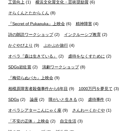
工賃向上
(1)
横浜文化賞文化・芸術奨励賞
(6)
そらくんとたからくん
(8)
『Secret of Pukapuka』上映会
(6)
精神障害
(4)
詩の朗読ワークショップ
(2)
インクルーシブ教育
(2)
かぐやびより
(9)
ぷかぷか旅行
(4)
オペラ『森は生きている』
(2)
虐待をなくすために
(2)
SDGs岩佐賞
(2)
演劇ワークショップ
(8)
『梅切らぬバカ』上映会
(9)
相模原障害者殺傷事件から6年目
(9)
1000万円を夢見て
(3)
SDGs
(2)
論座
(2)
障がいと生きる
(1)
虐待事件
(1)
オペラシアターこんにゃく座
(9)
さんわーくかぐや
(1)
「不安の正体」上映会
(2)
自立生活
(3)