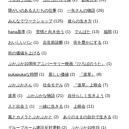
障がいのある人たちの仕事
(1)
一矢さんの物語
(26)
みんなでワークショップ
(125)
彼らの生き方
(1)
hana基準
(1)
苦情と向き合う
(1)
でんぱた
(13)
福岡
(1)
おいしいパン
(1)
出生前診断
(1)
街を豊かにする
(1)
街の価値を上げる
(1)
ぷかぷか10周年アニバーサリー映画『ひろばのうた』
(1)
pukapukaな時間
(1)
新しい価値
(2)
『道草』
(8)
ぷかぷかさん
(1)
社会モデル
(2)
『道草』上映会
(7)
道草
(1)
ぷかぷかな物語
(21)
自分らしく生きよう
(3)
人と出会う
(1)
一緒に生きる
(1)
上映会
(11)
風とカメラとぷかぷかと
(2)
ありのままの自分で生きる
(1)
グループホーム建設反対運動
(2)
ぷかぷか10年目
(1)