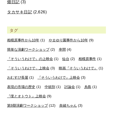
畑日記
(3)
タカサキ日記
(2,626)
タグ
相模原事件から10年
(1)
やまゆり園事件から10年
(9)
簡単な演劇ワークショップ
(2)
串間
(4)
『そういうわけで』の上映会
(1)
仙台
(2)
相模原事件
(1)
「そういうわけで」上映会
(3)
映画『そういうわけで』
(1)
おむすび長屋
(1)
『そういうわけで』上映会
(3)
表現の市場の歴史
(1)
中頓別
(1)
討論会
(1)
糸島
(1)
『僕とオトウト』上映会
(9)
第9期演劇ワークショップ
(12)
奈緒ちゃん
(3)