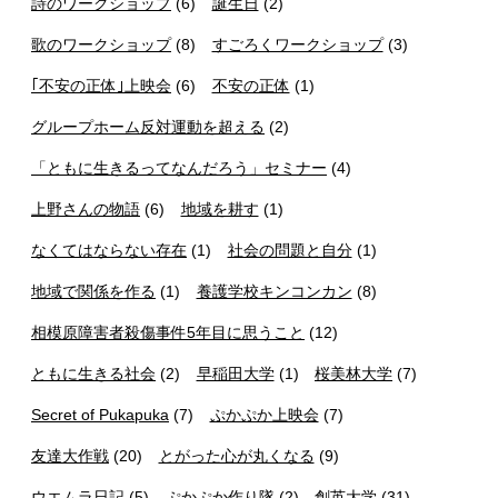
詩のワークショップ
(6)
誕生日
(2)
歌のワークショップ
(8)
すごろくワークショップ
(3)
｢不安の正体｣上映会
(6)
不安の正体
(1)
グループホーム反対運動を超える
(2)
「ともに生きるってなんだろう」セミナー
(4)
上野さんの物語
(6)
地域を耕す
(1)
なくてはならない存在
(1)
社会の問題と自分
(1)
地域で関係を作る
(1)
養護学校キンコンカン
(8)
相模原障害者殺傷事件5年目に思うこと
(12)
ともに生きる社会
(2)
早稲田大学
(1)
桜美林大学
(7)
Secret of Pukapuka
(7)
ぷかぷか上映会
(7)
友達大作戦
(20)
とがった心が丸くなる
(9)
ウエムラ日記
(5)
ぷかぷか作り隊
(2)
創英大学
(31)