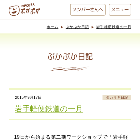
メンバー
さんへ
メニュー
ホーム
ぷかぷか日記
岩手軽便鉄道の一月
ぷかぷかとは？
ベーカリー
ぷかぷか
ぷかぷか日記
おひさまの
おかし工房
台所
にじいろ
2015年9月17日
タカサキ日記
おひるごはん
アート屋
岩手軽便鉄道の一月
お休み中
わんど
19日から始まる第二期ワークショップで「岩手軽
でんぱた
ぷかぷかさんと