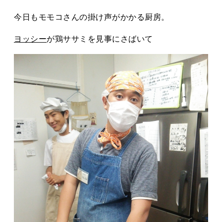
タカサキと
今日もモモコさんの掛け声がかかる厨房。
ヨッシー
が鶏ササミを見事にさばいて
お知らせ
ぷかぷか日記
アクセス
採用情報
お問い合わせ