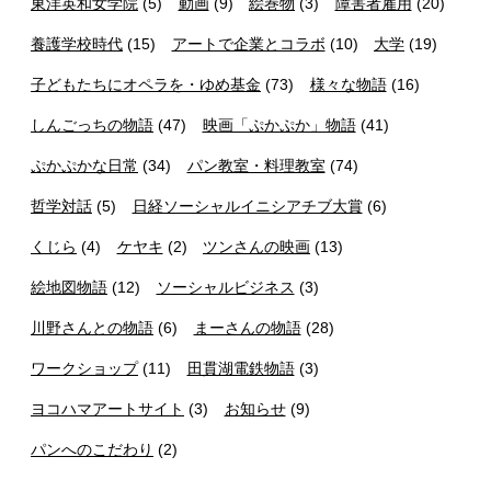
東洋英和女学院
(5)
動画
(9)
絵巻物
(3)
障害者雇用
(20)
養護学校時代
(15)
アートで企業とコラボ
(10)
大学
(19)
子どもたちにオペラを・ゆめ基金
(73)
様々な物語
(16)
しんごっちの物語
(47)
映画「ぷかぷか」物語
(41)
ぷかぷかな日常
(34)
パン教室・料理教室
(74)
哲学対話
(5)
日経ソーシャルイニシアチブ大賞
(6)
くじら
(4)
ケヤキ
(2)
ツンさんの映画
(13)
絵地図物語
(12)
ソーシャルビジネス
(3)
川野さんとの物語
(6)
まーさんの物語
(28)
ワークショップ
(11)
田貫湖電鉄物語
(3)
ヨコハマアートサイト
(3)
お知らせ
(9)
パンへのこだわり
(2)