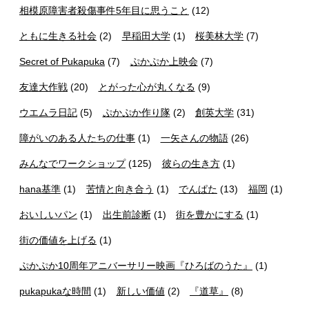
相模原障害者殺傷事件5年目に思うこと
(12)
ともに生きる社会
(2)
早稲田大学
(1)
桜美林大学
(7)
Secret of Pukapuka
(7)
ぷかぷか上映会
(7)
友達大作戦
(20)
とがった心が丸くなる
(9)
ウエムラ日記
(5)
ぷかぷか作り隊
(2)
創英大学
(31)
障がいのある人たちの仕事
(1)
一矢さんの物語
(26)
みんなでワークショップ
(125)
彼らの生き方
(1)
hana基準
(1)
苦情と向き合う
(1)
でんぱた
(13)
福岡
(1)
おいしいパン
(1)
出生前診断
(1)
街を豊かにする
(1)
街の価値を上げる
(1)
ぷかぷか10周年アニバーサリー映画『ひろばのうた』
(1)
pukapukaな時間
(1)
新しい価値
(2)
『道草』
(8)