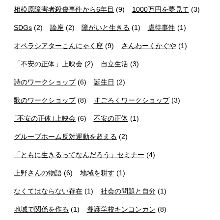
相模原障害者殺傷事件から6年目
(9)
1000万円を夢見て
(3)
SDGs
(2)
論座
(2)
障がいと生きる
(1)
虐待事件
(1)
オペラシアターこんにゃく座
(9)
さんわーくかぐや
(1)
「不安の正体」上映会
(2)
自立生活
(3)
詩のワークショップ
(6)
誕生日
(2)
歌のワークショップ
(8)
すごろくワークショップ
(3)
｢不安の正体｣上映会
(6)
不安の正体
(1)
グループホーム反対運動を超える
(2)
「ともに生きるってなんだろう」セミナー
(4)
上野さんの物語
(6)
地域を耕す
(1)
なくてはならない存在
(1)
社会の問題と自分
(1)
地域で関係を作る
(1)
養護学校キンコンカン
(8)