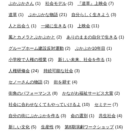
ぷかぷかさん
(1)
社会モデル
(2)
『道草』上映会
(7)
道草
(1)
ぷかぷかな物語
(21)
自分らしく生きよう
(3)
人と出会う
(1)
一緒に生きる
(1)
上映会
(11)
風とカメラとぷかぷかと
(2)
ありのままの自分で生きる
(1)
グループホーム建設反対運動
(2)
ぷかぷか10年目
(1)
小学校で人権の授業
(2)
新しい未来、社会を作る
(1)
人権研修会
(24)
持続可能な社会
(3)
セノーさんの物語
(2)
街を耕す
(4)
街角のパフォーマンス
(8)
かながわ福祉サービス大賞
(2)
社会に合わせなくてもやっていけるよ
(10)
セミナー
(7)
自分の街にぷかぷかを作る
(3)
命の選別
(1)
共生社会
(4)
新しい文化
(5)
生産性
(9)
第8期演劇ワークショップ
(16)