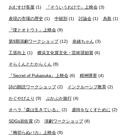
おむすび長屋
(1)
『そういうわけで』上映会
(3)
表現の市場の歴史
(1)
中頓別
(1)
討論会
(1)
糸島
(1)
『僕とオトウト』上映会
(9)
第9期演劇ワークショップ
(12)
奈緒ちゃん
(3)
工賃向上
(1)
横浜文化賞文化・芸術奨励賞
(6)
そらくんとたからくん
(8)
『Secret of Pukapuka』上映会
(6)
精神障害
(4)
詩の朗読ワークショップ
(2)
インクルーシブ教育
(2)
かぐやびより
(9)
ぷかぷか旅行
(4)
オペラ『森は生きている』
(2)
虐待をなくすために
(2)
SDGs岩佐賞
(2)
演劇ワークショップ
(8)
『梅切らぬバカ』上映会
(9)