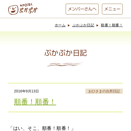
メンバー
さんへ
メニュー
ホーム
ぷかぷか日記
順番！順番！
ぷかぷかとは？
ベーカリー
ぷかぷか
ぷかぷか日記
おひさまの
おかし工房
台所
にじいろ
2016年9月13日
おひさまの台所日記
おひるごはん
アート屋
順番！順番！
お休み中
わんど
「はい、そこ、順番！順番！」
でんぱた
ぷかぷかさんと