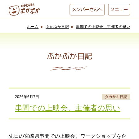
メンバー
さんへ
メニュー
ホーム
ぷかぷか日記
串間での上映会、主催者の思い
ぷかぷかとは？
ベーカリー
ぷかぷか
ぷかぷか日記
おひさまの
おかし工房
台所
にじいろ
2026年6月7日
タカサキ日記
おひるごはん
アート屋
串間での上映会、主催者の思い
お休み中
わんど
先日の宮崎県串間での上映会、ワークショップを企
でんぱた
ぷかぷかさんと