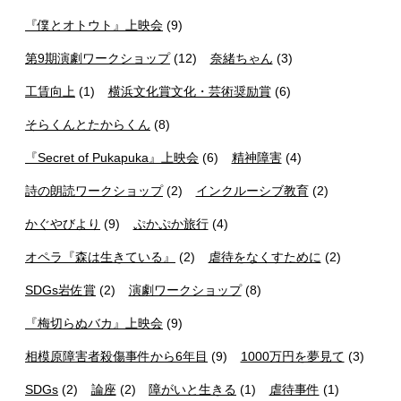
『僕とオトウト』上映会
(9)
第9期演劇ワークショップ
(12)
奈緒ちゃん
(3)
工賃向上
(1)
横浜文化賞文化・芸術奨励賞
(6)
そらくんとたからくん
(8)
『Secret of Pukapuka』上映会
(6)
精神障害
(4)
詩の朗読ワークショップ
(2)
インクルーシブ教育
(2)
かぐやびより
(9)
ぷかぷか旅行
(4)
オペラ『森は生きている』
(2)
虐待をなくすために
(2)
SDGs岩佐賞
(2)
演劇ワークショップ
(8)
『梅切らぬバカ』上映会
(9)
相模原障害者殺傷事件から6年目
(9)
1000万円を夢見て
(3)
SDGs
(2)
論座
(2)
障がいと生きる
(1)
虐待事件
(1)