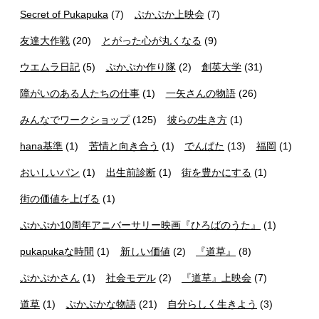
Secret of Pukapuka
(7)
ぷかぷか上映会
(7)
友達大作戦
(20)
とがった心が丸くなる
(9)
ウエムラ日記
(5)
ぷかぷか作り隊
(2)
創英大学
(31)
障がいのある人たちの仕事
(1)
一矢さんの物語
(26)
みんなでワークショップ
(125)
彼らの生き方
(1)
hana基準
(1)
苦情と向き合う
(1)
でんぱた
(13)
福岡
(1)
おいしいパン
(1)
出生前診断
(1)
街を豊かにする
(1)
街の価値を上げる
(1)
ぷかぷか10周年アニバーサリー映画『ひろばのうた』
(1)
pukapukaな時間
(1)
新しい価値
(2)
『道草』
(8)
ぷかぷかさん
(1)
社会モデル
(2)
『道草』上映会
(7)
道草
(1)
ぷかぷかな物語
(21)
自分らしく生きよう
(3)