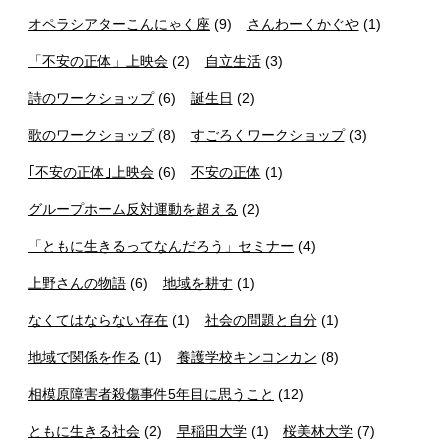
オペラシアターこんにゃく座
(9)
さんわーくかぐや
(1)
「不安の正体」上映会
(2)
自立生活
(3)
詩のワークショップ
(6)
誕生日
(2)
歌のワークショップ
(8)
すごろくワークショップ
(3)
｢不安の正体｣上映会
(6)
不安の正体
(1)
グループホーム反対運動を超える
(2)
「ともに生きるってなんだろう」セミナー
(4)
上野さんの物語
(6)
地域を耕す
(1)
なくてはならない存在
(1)
社会の問題と自分
(1)
地域で関係を作る
(1)
養護学校キンコンカン
(8)
相模原障害者殺傷事件5年目に思うこと
(12)
ともに生きる社会
(2)
早稲田大学
(1)
桜美林大学
(7)