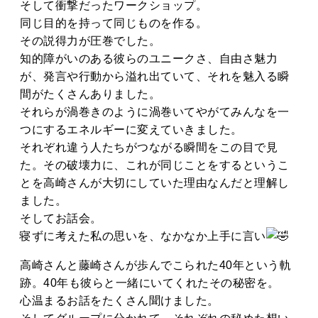
そして衝撃だったワークショップ。
同じ目的を持って同じものを作る。
その説得力が圧巻でした。
知的障がいのある彼らのユニークさ、自由さ魅力
が、発言や行動から溢れ出ていて、それを魅入る瞬
間がたくさんありました。
それらが渦巻きのように渦巻いてやがてみんなを一
つにするエネルギーに変えていきました。
それぞれ違う人たちがつながる瞬間をこの目で見
た。その破壊力に、これが同じことをするというこ
とを高崎さんが大切にしていた理由なんだと理解し
ました。
そしてお話会。
寝ずに考えた私の思いを、なかなか上手に言い
高崎さんと藤崎さんが歩んでこられた40年という軌
跡。40年も彼らと一緒にいてくれたその秘密を。
心温まるお話をたくさん聞けました。