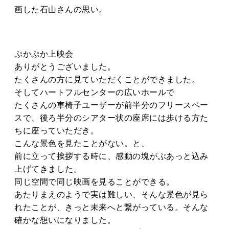
タカサキと
画した石山さんの思い。
お知らせ
ぷかぷか日記
ぷかぷか上映会
ありがとうございました。
アクセス
採用情報
たくさんの方に見ていただくことができました。
そしてハートフルセンターの広いホールで
お問い合わせ
たくさんの車椅子ユーザーが前半分のフリースペー
スで、後ろ半分のシアター状の座席には歩ける方た
ちに座っていただき。
こんな景色を見たことがない。と、
前に立って挨拶する時に、感動の塊がぶあっと込み
上げてきました。
同じ空間で同じ映画を見ることができる。
あたりまえのようで実は難しい、そんな景色が見ら
れたことが、きっと未来へと繋がっている。そんな
確かな想いになりました。