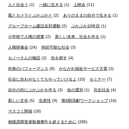
人と出会う
(1)
一緒に生きる
(1)
上映会
(11)
風とカメラとぷかぷかと
(2)
ありのままの自分で生きる
(1)
グループホーム建設反対運動
(2)
ぷかぷか10年目
(1)
小学校で人権の授業
(2)
新しい未来、社会を作る
(1)
人権研修会
(24)
持続可能な社会
(3)
セノーさんの物語
(2)
街を耕す
(4)
街角のパフォーマンス
(8)
かながわ福祉サービス大賞
(2)
社会に合わせなくてもやっていけるよ
(10)
セミナー
(7)
自分の街にぷかぷかを作る
(3)
命の選別
(1)
共生社会
(4)
新しい文化
(5)
生産性
(9)
第8期演劇ワークショップ
(16)
マスコミ関係
(18)
相模原障害者殺傷事件を超えるために
(285)