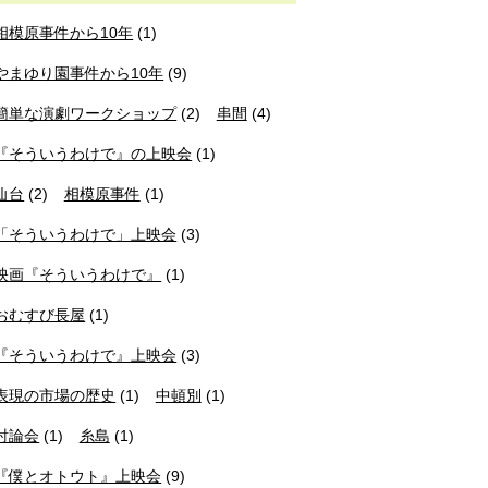
相模原事件から10年
(1)
やまゆり園事件から10年
(9)
簡単な演劇ワークショップ
(2)
串間
(4)
『そういうわけで』の上映会
(1)
仙台
(2)
相模原事件
(1)
「そういうわけで」上映会
(3)
映画『そういうわけで』
(1)
おむすび長屋
(1)
『そういうわけで』上映会
(3)
表現の市場の歴史
(1)
中頓別
(1)
討論会
(1)
糸島
(1)
『僕とオトウト』上映会
(9)