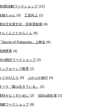
第9期演劇ワークショップ
(12)
奈緒ちゃん
(3)
工賃向上
(1)
横浜文化賞文化・芸術奨励賞
(6)
そらくんとたからくん
(8)
『Secret of Pukapuka』上映会
(6)
精神障害
(4)
詩の朗読ワークショップ
(2)
インクルーシブ教育
(2)
かぐやびより
(9)
ぷかぷか旅行
(4)
オペラ『森は生きている』
(2)
虐待をなくすために
(2)
SDGs岩佐賞
(2)
演劇ワークショップ
(8)