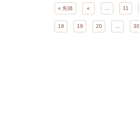
« 先頭
«
...
11
18
19
20
...
3