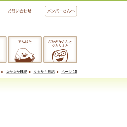
お問い合わせ
メンバー
さんへ
でんぱた
ぷかぷかさんと
タカサキと
おかし工房
にじいろ
ぷかぷか日記
タカサキ日記
ページ 15
ぷかぷかさんと
タカサキと
アクセス