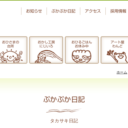
お知らせ
ぷかぷか日記
アクセス
採用情報
おひさまの
おかし工房
おひるごはん
アート屋
台所
にじいろ
お休み中
わんど
ベーカリー
おひさまの
ぷかぷか
台所
ホーム
アート屋
でんぱた
わんど
ぷかぷか日記
ぷかぷか日記
タカサキ日記
お問い合わせ