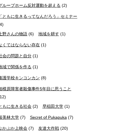
グループホーム反対運動を超える
(2)
「ともに生きるってなんだろう」セミナー
(4)
上野さんの物語
(6)
地域を耕す
(1)
なくてはならない存在
(1)
社会の問題と自分
(1)
地域で関係を作る
(1)
養護学校キンコンカン
(8)
相模原障害者殺傷事件5年目に思うこと
(12)
ともに生きる社会
(2)
早稲田大学
(1)
桜美林大学
(7)
Secret of Pukapuka
(7)
ぷかぷか上映会
(7)
友達大作戦
(20)