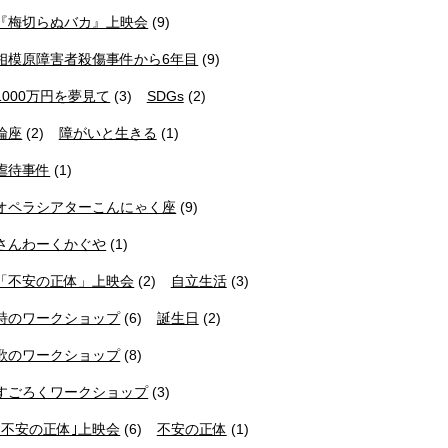
『梅切らぬバカ』上映会
(9)
相模原障害者殺傷事件から6年目
(9)
1000万円を夢見て
(3)
SDGs
(2)
論座
(2)
障がいと生きる
(1)
虐待事件
(1)
オペラシアターこんにゃく座
(9)
さんわーくかぐや
(1)
「不安の正体」上映会
(2)
自立生活
(3)
詩のワークショップ
(6)
誕生日
(2)
歌のワークショップ
(8)
すごろくワークショップ
(3)
｢不安の正体｣上映会
(6)
不安の正体
(1)