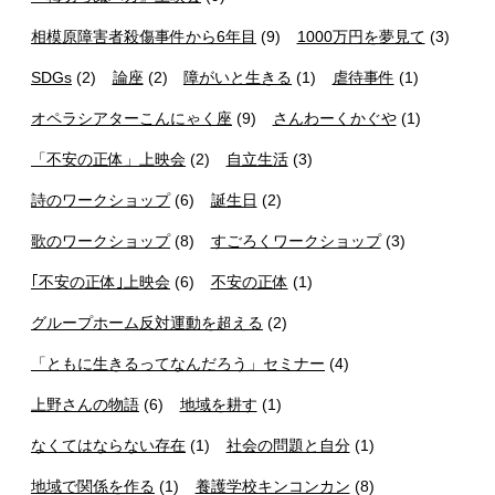
相模原障害者殺傷事件から6年目
(9)
1000万円を夢見て
(3)
SDGs
(2)
論座
(2)
障がいと生きる
(1)
虐待事件
(1)
オペラシアターこんにゃく座
(9)
さんわーくかぐや
(1)
「不安の正体」上映会
(2)
自立生活
(3)
詩のワークショップ
(6)
誕生日
(2)
歌のワークショップ
(8)
すごろくワークショップ
(3)
｢不安の正体｣上映会
(6)
不安の正体
(1)
グループホーム反対運動を超える
(2)
「ともに生きるってなんだろう」セミナー
(4)
上野さんの物語
(6)
地域を耕す
(1)
なくてはならない存在
(1)
社会の問題と自分
(1)
地域で関係を作る
(1)
養護学校キンコンカン
(8)