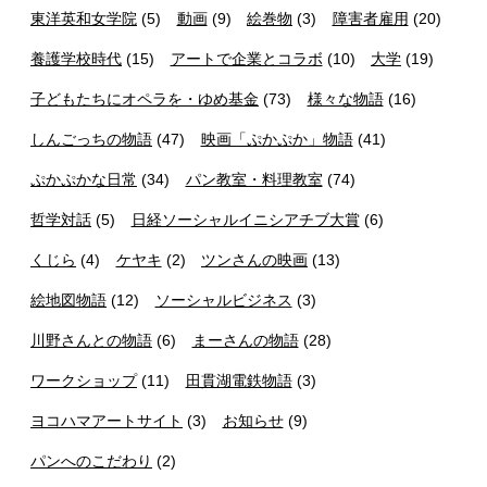
東洋英和女学院
(5)
動画
(9)
絵巻物
(3)
障害者雇用
(20)
養護学校時代
(15)
アートで企業とコラボ
(10)
大学
(19)
子どもたちにオペラを・ゆめ基金
(73)
様々な物語
(16)
しんごっちの物語
(47)
映画「ぷかぷか」物語
(41)
ぷかぷかな日常
(34)
パン教室・料理教室
(74)
哲学対話
(5)
日経ソーシャルイニシアチブ大賞
(6)
くじら
(4)
ケヤキ
(2)
ツンさんの映画
(13)
絵地図物語
(12)
ソーシャルビジネス
(3)
川野さんとの物語
(6)
まーさんの物語
(28)
ワークショップ
(11)
田貫湖電鉄物語
(3)
ヨコハマアートサイト
(3)
お知らせ
(9)
パンへのこだわり
(2)