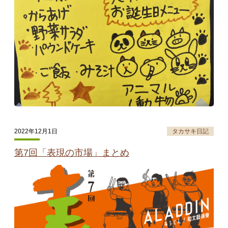
タカサキと
お知らせ
ぷかぷか日記
アクセス
採用情報
お問い合わせ
2022年12月1日
タカサキ日記
第7回「表現の市場」まとめ