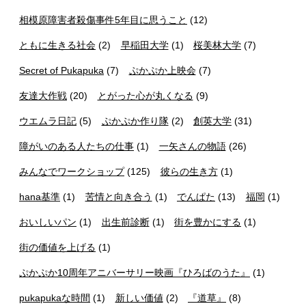
相模原障害者殺傷事件5年目に思うこと
(12)
ともに生きる社会
(2)
早稲田大学
(1)
桜美林大学
(7)
Secret of Pukapuka
(7)
ぷかぷか上映会
(7)
友達大作戦
(20)
とがった心が丸くなる
(9)
ウエムラ日記
(5)
ぷかぷか作り隊
(2)
創英大学
(31)
障がいのある人たちの仕事
(1)
一矢さんの物語
(26)
みんなでワークショップ
(125)
彼らの生き方
(1)
hana基準
(1)
苦情と向き合う
(1)
でんぱた
(13)
福岡
(1)
おいしいパン
(1)
出生前診断
(1)
街を豊かにする
(1)
街の価値を上げる
(1)
ぷかぷか10周年アニバーサリー映画『ひろばのうた』
(1)
pukapukaな時間
(1)
新しい価値
(2)
『道草』
(8)