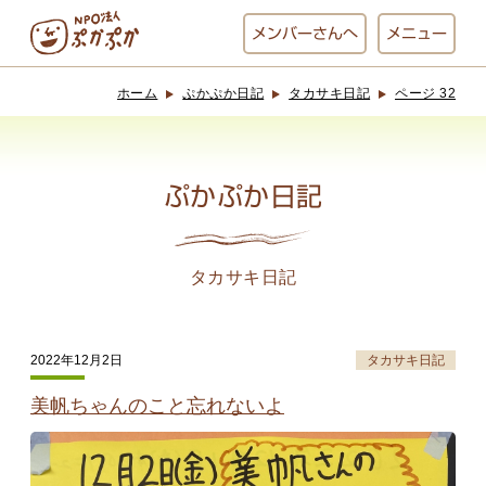
メンバー
さんへ
メニュー
ホーム
ぷかぷか日記
タカサキ日記
ページ 32
ぷかぷかとは？
ベーカリー
ぷかぷか
ぷかぷか日記
おひさまの
おかし工房
台所
にじいろ
タカサキ日記
おひるごはん
アート屋
2022年12月2日
タカサキ日記
お休み中
わんど
美帆ちゃんのこと忘れないよ
でんぱた
ぷかぷかさんと