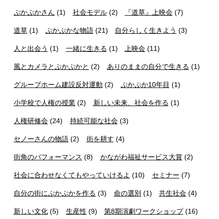
ぷかぷかさん
(1)
社会モデル
(2)
『道草』上映会
(7)
道草
(1)
ぷかぷかな物語
(21)
自分らしく生きよう
(3)
人と出会う
(1)
一緒に生きる
(1)
上映会
(11)
風とカメラとぷかぷかと
(2)
ありのままの自分で生きる
(1)
グループホーム建設反対運動
(2)
ぷかぷか10年目
(1)
小学校で人権の授業
(2)
新しい未来、社会を作る
(1)
人権研修会
(24)
持続可能な社会
(3)
セノーさんの物語
(2)
街を耕す
(4)
街角のパフォーマンス
(8)
かながわ福祉サービス大賞
(2)
社会に合わせなくてもやっていけるよ
(10)
セミナー
(7)
自分の街にぷかぷかを作る
(3)
命の選別
(1)
共生社会
(4)
新しい文化
(5)
生産性
(9)
第8期演劇ワークショップ
(16)