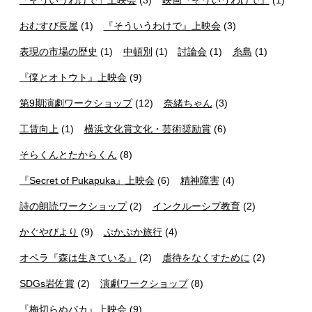
おむすび長屋
(1)
『そういうわけで』上映会
(3)
表現の市場の歴史
(1)
中頓別
(1)
討論会
(1)
糸島
(1)
『僕とオトウト』上映会
(9)
第9期演劇ワークショップ
(12)
奈緒ちゃん
(3)
工賃向上
(1)
横浜文化賞文化・芸術奨励賞
(6)
そらくんとたからくん
(8)
『Secret of Pukapuka』上映会
(6)
精神障害
(4)
詩の朗読ワークショップ
(2)
インクルーシブ教育
(2)
かぐやびより
(9)
ぷかぷか旅行
(4)
オペラ『森は生きている』
(2)
虐待をなくすために
(2)
SDGs岩佐賞
(2)
演劇ワークショップ
(8)
『梅切らぬバカ』上映会
(9)