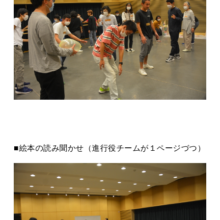
■絵本の読み聞かせ（進⾏役チームが１ページづつ）