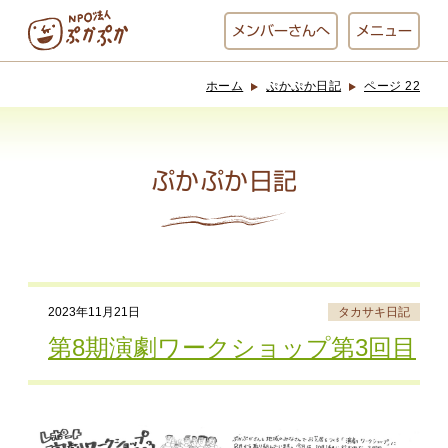
メンバー
さんへ
メニュー
ホーム
ぷかぷか日記
ページ 22
ぷかぷかとは？
ベーカリー
ぷかぷか
ぷかぷか日記
おひさまの
おかし工房
台所
にじいろ
2023年11月21日
タカサキ日記
おひるごはん
アート屋
第8期演劇ワークショップ第3回目
お休み中
わんど
でんぱた
ぷかぷかさんと