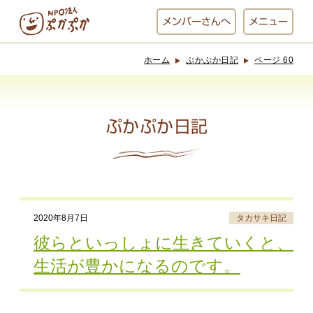
メンバー
さんへ
メニュー
ホーム
ぷかぷか日記
ページ 60
ぷかぷかとは？
ベーカリー
ぷかぷか
ぷかぷか日記
おひさまの
おかし工房
台所
にじいろ
2020年8月7日
タカサキ日記
おひるごはん
アート屋
彼らといっしょに生きていくと、
お休み中
わんど
生活が豊かになるのです。
でんぱた
ぷかぷかさんと