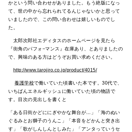
かという問い合わせがありました。もう絶版になっ
て、世の中から忘れられてるんじゃないかと思って
いましたので、この問い合わせは嬉しいものでし
た。
太郎次郎社エディタスのホームページを見たら
『街角のパフォ−マンス』在庫あり、とありましたの
で、興味のある方はどうぞお買い求めください。
http://www.tarojiro.co.jp/product/4015/
養護学校
で働いていた頃書いた本です。30代で、
いちばんエネルギッシュに働いていた頃の物語で
す。目次の見出しを書くと
「ある日街かどににぎやかな舞台が…」「海のぬい
ぐるみとお獅子のうんこ」「本音をどかんと突き出
す」「歌がしんしんとしみた」「アンタっていうセ