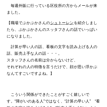
タカサキと
毎週外販に行っている区役所の方からメールが来
ました。
【職場でぷかぷかさんの
シュトーレン
を紹介しまし
お知らせ
ぷかぷか日記
たら、ぷかぷかさんのスッタフさんの話でいっぱい
アクセス
採用情報
になりました。
お問い合わせ
計算が早い人の話、看板の文字を読み上げる人の
話、販売上手な人の話・・・。
スタッフさんの名前は分からないけど、
それぞれの人の特徴を言うだけで、顔が思い浮かぶ
なんてすごいですよね。】
こういう関係ができたことがすごく嬉しいで
す。“障がいのある人”ではなく、“計算の早い人” “看