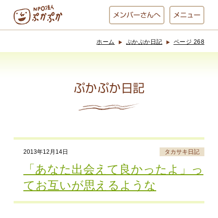
メンバー
さんへ
メニュー
ホーム
ぷかぷか日記
ページ 268
ぷかぷかとは？
ベーカリー
ぷかぷか
ぷかぷか日記
おひさまの
おかし工房
台所
にじいろ
2013年12月14日
タカサキ日記
おひるごはん
アート屋
「あなた出会えて良かったよ」っ
お休み中
わんど
てお互いが思えるような
でんぱた
ぷかぷかさんと