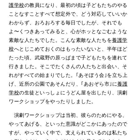
護学校
の教員になり、最初の頃は子どもたちのやる
ことなすことすべて想定外で、どう対応していいか
わからず、おろおろする毎日でしたが、それでも
よ〜くつきあってみると、心がホッとなごむような
素敵な人たちでした。こんな素敵な人たちを
養護学
校
へとじこめておくのはもったいないと、半年ほど
たった頃、武蔵野の原っぱまで子どもたちを連れて
行きました。そこでたくさんの人たちと出会い、そ
れがすべての始まりでした。｢あそぼう会｣を立ち上
げ、近所の公園であそんだり、｢あおぞら市｣に
養護
学校
の生徒といっしょにうどん屋を出したり、演劇
ワークショップをやったりしました。
演劇ワークショップは当初、彼らのためにやる、
やってあげる、といった意識がどこかにあったので
すが、やっていく中で、支えられているのは私たち