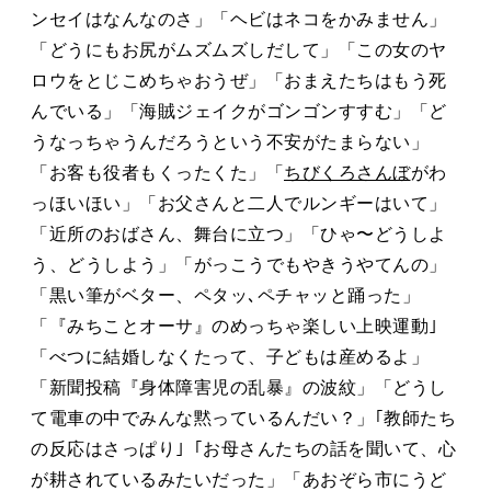
ンセイはなんなのさ」「ヘビはネコをかみません」
「どうにもお尻がムズムズしだして」「この女のヤ
ロウをとじこめちゃおうぜ」「おまえたちはもう死
んでいる」「海賊ジェイクがゴンゴンすすむ」「ど
うなっちゃうんだろうという不安がたまらない」
「お客も役者もくったくた」「
ちびくろさんぼ
がわ
っほいほい」「お父さんと二人でルンギーはいて」
「近所のおばさん、舞台に立つ」「ひゃ〜どうしよ
う、どうしよう」「がっこうでもやきうやてんの」
「黒い筆がベター、ペタッ､ペチャッと踊った」
「『みちことオーサ』のめっちゃ楽しい上映運動｣
「べつに結婚しなくたって、子どもは産めるよ」
「新聞投稿『身体障害児の乱暴』の波紋」「どうし
て電車の中でみんな黙っているんだい？」｢教師たち
の反応はさっぱり｣「お母さんたちの話を聞いて、心
が耕されているみたいだった」「あおぞら市にうど