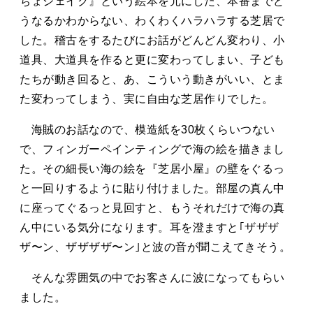
ちょジェイク』という絵本を元にした、本番までど
うなるかわからない、わくわくハラハラする芝居で
した。稽古をするたびにお話がどんどん変わり、小
道具、大道具を作ると更に変わってしまい、子ども
たちが動き回ると、あ、こういう動きがいい、とま
た変わってしまう、実に自由な芝居作りでした。
海賊のお話なので、模造紙を30枚くらいつない
で、フィンガーペインティングで海の絵を描きまし
た。その細長い海の絵を『芝居小屋』の壁をぐるっ
と一回りするように貼り付けました。部屋の真ん中
に座ってぐるっと見回すと、もうそれだけで海の真
ん中にいる気分になります。耳を澄ますと｢ザザザ
ザ〜ン、ザザザザ〜ン｣と波の音が聞こえてきそう。
そんな雰囲気の中でお客さんに波になってもらい
ました。