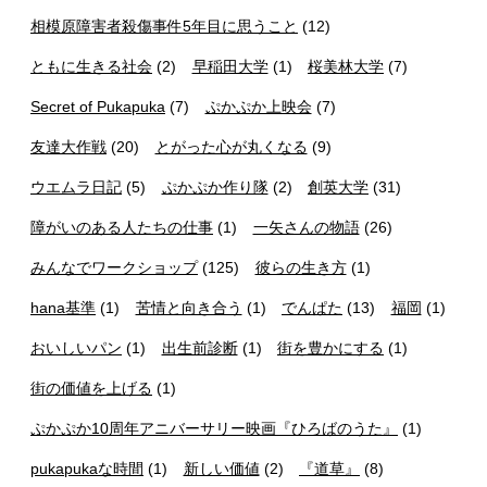
相模原障害者殺傷事件5年目に思うこと
(12)
ともに生きる社会
(2)
早稲田大学
(1)
桜美林大学
(7)
Secret of Pukapuka
(7)
ぷかぷか上映会
(7)
友達大作戦
(20)
とがった心が丸くなる
(9)
ウエムラ日記
(5)
ぷかぷか作り隊
(2)
創英大学
(31)
障がいのある人たちの仕事
(1)
一矢さんの物語
(26)
みんなでワークショップ
(125)
彼らの生き方
(1)
hana基準
(1)
苦情と向き合う
(1)
でんぱた
(13)
福岡
(1)
おいしいパン
(1)
出生前診断
(1)
街を豊かにする
(1)
街の価値を上げる
(1)
ぷかぷか10周年アニバーサリー映画『ひろばのうた』
(1)
pukapukaな時間
(1)
新しい価値
(2)
『道草』
(8)