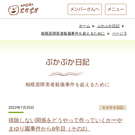
メンバー
さんへ
メニュー
ホーム
ぷかぷか日記
ぷかぷかとは？
ベーカリー
相模原障害者殺傷事件を超えるために
ページ 5
ぷかぷか
ぷかぷか日記
おひさまの
おかし工房
台所
にじいろ
相模原障害者殺傷事件を超えるために
おひるごはん
アート屋
お休み中
わんど
2022年7月25日
タカサキ日記
排除しない関係をどうやって作っていくかーや
まゆり園事件から6年目（その2）
でんぱた
ぷかぷかさんと