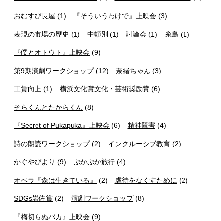
おむすび長屋
(1)
『そういうわけで』上映会
(3)
表現の市場の歴史
(1)
中頓別
(1)
討論会
(1)
糸島
(1)
『僕とオトウト』上映会
(9)
第9期演劇ワークショップ
(12)
奈緒ちゃん
(3)
工賃向上
(1)
横浜文化賞文化・芸術奨励賞
(6)
そらくんとたからくん
(8)
『Secret of Pukapuka』上映会
(6)
精神障害
(4)
詩の朗読ワークショップ
(2)
インクルーシブ教育
(2)
かぐやびより
(9)
ぷかぷか旅行
(4)
オペラ『森は生きている』
(2)
虐待をなくすために
(2)
SDGs岩佐賞
(2)
演劇ワークショップ
(8)
『梅切らぬバカ』上映会
(9)