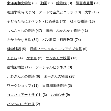
東洋英和女学院
(5)
動画
(9)
絵巻物
(3)
障害者雇用
(20)
養護学校時代
(15)
アートで企業とコラボ
(10)
大学
(19)
子どもたちにオペラを・ゆめ基金
(73)
様々な物語
(16)
しんごっちの物語
(47)
映画「ぷかぷか」物語
(41)
ぷかぷかな日常
(34)
パン教室・料理教室
(74)
哲学対話
(5)
日経ソーシャルイニシアチブ大賞
(6)
くじら
(4)
ケヤキ
(2)
ツンさんの映画
(13)
絵地図物語
(12)
ソーシャルビジネス
(3)
川野さんとの物語
(6)
まーさんの物語
(28)
ワークショップ
(11)
田貫湖電鉄物語
(3)
ヨコハマアートサイト
(3)
お知らせ
(9)
パンへのこだわり
(2)