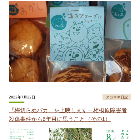
タカサキと
お知らせ
ぷかぷか日記
アクセス
採用情報
お問い合わせ
2022年7月22日
タカサキ日記
『梅切らぬバカ』を上映しますー相模原障害者
殺傷事件から6年目に思うこと（その1）