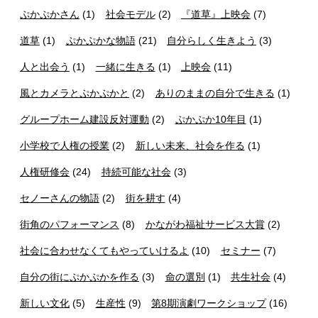
ぷかぷかさん
(1)
社会モデル
(2)
『道草』上映会
(7)
道草
(1)
ぷかぷかな物語
(21)
自分らしく生きよう
(3)
人と出会う
(1)
一緒に生きる
(1)
上映会
(11)
風とカメラとぷかぷかと
(2)
ありのままの自分で生きる
(1)
グループホーム建設反対運動
(2)
ぷかぷか10年目
(1)
小学校で人権の授業
(2)
新しい未来、社会を作る
(1)
人権研修会
(24)
持続可能な社会
(3)
セノーさんの物語
(2)
街を耕す
(4)
街角のパフォーマンス
(8)
かながわ福祉サービス大賞
(2)
社会に合わせなくてもやっていけるよ
(10)
セミナー
(7)
自分の街にぷかぷかを作る
(3)
命の選別
(1)
共生社会
(4)
新しい文化
(5)
生産性
(9)
第8期演劇ワークショップ
(16)