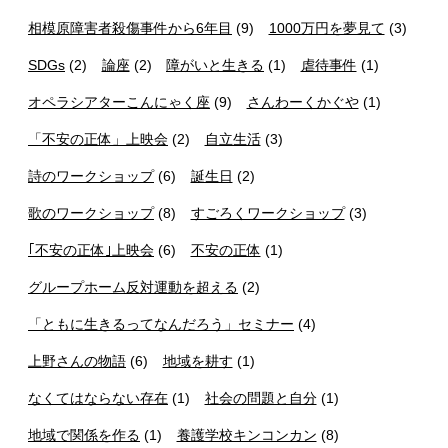
相模原障害者殺傷事件から6年目
(9)
1000万円を夢見て
(3)
SDGs
(2)
論座
(2)
障がいと生きる
(1)
虐待事件
(1)
オペラシアターこんにゃく座
(9)
さんわーくかぐや
(1)
「不安の正体」上映会
(2)
自立生活
(3)
詩のワークショップ
(6)
誕生日
(2)
歌のワークショップ
(8)
すごろくワークショップ
(3)
｢不安の正体｣上映会
(6)
不安の正体
(1)
グループホーム反対運動を超える
(2)
「ともに生きるってなんだろう」セミナー
(4)
上野さんの物語
(6)
地域を耕す
(1)
なくてはならない存在
(1)
社会の問題と自分
(1)
地域で関係を作る
(1)
養護学校キンコンカン
(8)